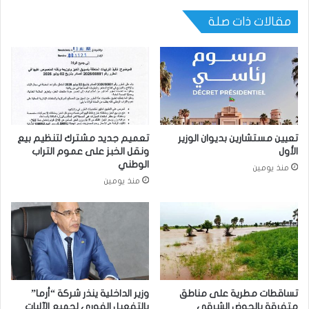
مقالات ذات صلة
تعيين مستشارين بديوان الوزير
تعميم جديد مشترك لتنظيم بيع
الأول
ونقل الخبز على عموم التراب
الوطني
منذ يومين
منذ يومين
تساقطات مطرية على مناطق
وزير الداخلية ينذر شركة “أرما”
متفرقة بالحوض الشرقي
بالتفعيل الفوري لجميع الآليات