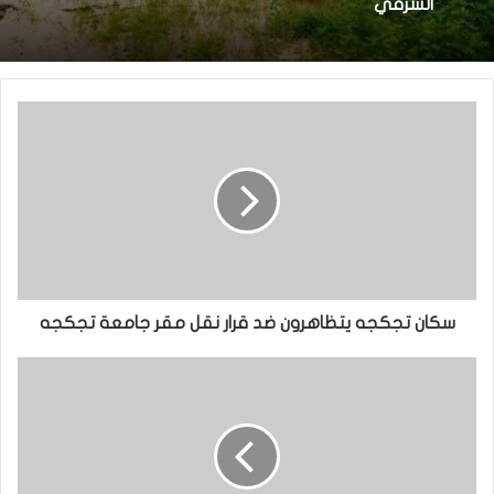
منذ 18 ساعة
الشرقي
وزير العدل يترأس مراسم تبادل المهام بين النقيب
السابق والنقيب المنتخب للهيئة الوطنية للمحامين
سكان تجكجه يتظاهرون ضد قرار نقل مقر جامعة تجكجه