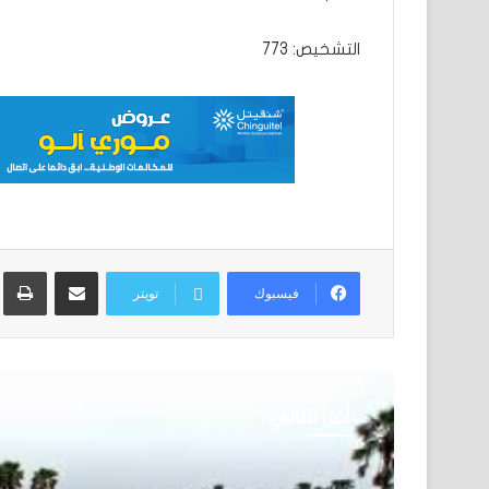
التشخيص: 773
مشاركة عبر البريد
ط
فيسبوك
تويتر
أقرأ التالي