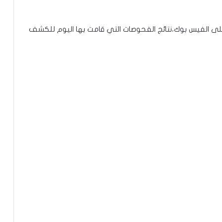
على الفيس بوك،نتائج الفحوصات التي قامت بها اليوم للكشف
توقع عواصف رعدية قوية على جنوب
غرب موريتانيا وشمال السنغال