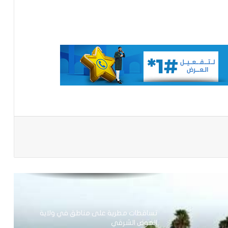
الإخباري ينشر بيان مجلس الوزراء
تعيين مكلف برئاسة الجمهورية
تساقطات مطرية على أربع
ولايات(مقاييس)
باعة
مجلس الوزراء يعقد اجتماعه الأسبوعي
نيو أورلينز:سائق موريتاني يجد نفسه وسط
عملية اختطاف
تساقطات مطرية على مناطق في ولاية
الحوض الشرقي