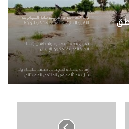
وزير العدل يترأس مراسم تبادل المهام بين
طق
النقيب السابق والنقيب المنتخب للهيئة
الوطنية للمحامين
تعيين محمد محمود ولد داهي رئيسا
للجنة الوطنية لحقوق الإنسان
إشادة بكفاءة المهندس محمد سليمان ولد
بَلَّال بعد تألقه في المنتدى الموريتاني
العُماني
توقع عواصف رعدية قوية على جنوب
غرب موريتانيا وشمال السنغال
الإخباري ينشر بيان مجلس الوزراء