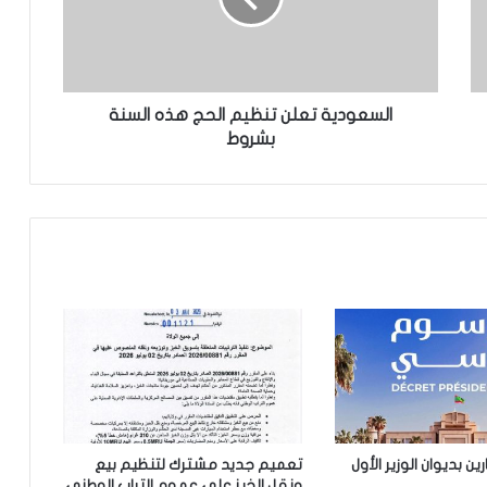
تعيين مكلف برئاسة الجمهورية
السعودية تعلن تنظيم الحج هذه السنة
تساقطات مطرية على أربع
بشروط
ولايات(مقاييس)
مجلس الوزراء يعقد اجتماعه الأسبوعي
نيو أورلينز:سائق موريتاني يجد نفسه وسط
عملية اختطاف
تساقطات مطرية على مناطق في ولاية
الحوض الشرقي
 بديوان الوزير الأول
تعميم جديد مشترك لتنظيم بيع
ونقل الخبز على عموم التراب الوطني