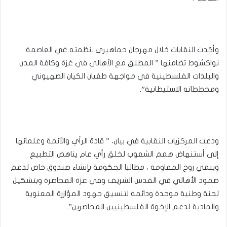
وأكدت النقابات خلال مهرجان جماهيري ،نظمته غي العاصمة
نواكشوط تضامنها ” المطلق مع الأهالي في غزة وكافة المدن
والبلدات الفلسطينية في مواجهة طغيان الكيان الصهيوني
ومخططاته الاستيطانية”.
ودعت المركزيات النقابية في بيان، ” قادة الرأي والأئمة وعلمائها
إلى أستنهاض همم الشعوب لخلق رأي عام يناهض التطبيع
وينمي روح المقاومة ، مطالبا الحكومة بإنشاء صندوق خاص لدعم
صمود الأهالي في القدس الشريف وفي غزة المحاصرة وبتشكيل
لجنة وطنية موحدة ودائمة لتنسيق جهود المؤازرة المعنوية
والمادية لدعم الإخوة الفلسطينيين المحاصرين”.