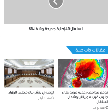
السنغال:49إصابة جديدة وشفاء53
مقالات ذات صلة
توقع عواصف رعدية قوية على
الإخباري ينشر بيان مجلس الوزراء
جنوب غرب موريتانيا وشمال
منذ 3 أيام
السنغال
منذ يومين