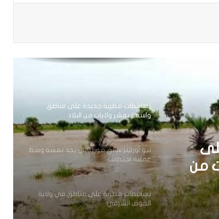
باعة
مقتل 8 أشخاص وإصابة 15 آخرين في
هجوم مسلح نفذه طالب قرب بانكوك
تساقطات مطرية جديدة على مناطق
واسعة بعشر ولايات من البلاد
نيو أورلينز:سائق موريتاني يجد نفسه وسط
عملية اختطاف
تساقطات مطرية على مناطق في ولاية
الحوض الشرقي
 يجد
ف
لى
وزير العدل يترأس مراسم تبادل المهام بين
النقيب السابق والنقيب المنتخب للهيئة
ت من
الوطنية للمحامين