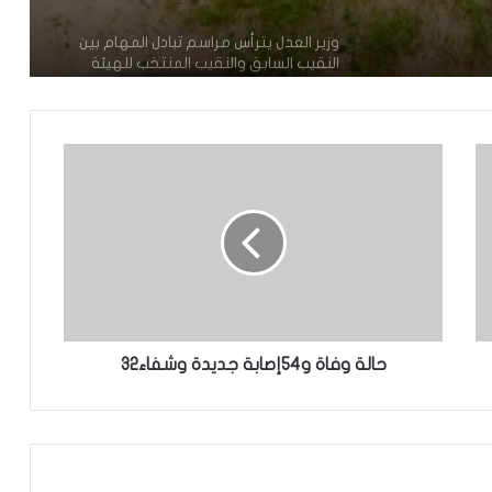
تعيين محمد محمود ولد داهي رئيسا
للجنة الوطنية لحقوق الإنسان
إشادة بكفاءة المهندس محمد سليمان ولد
بَلَّال بعد تألقه في المنتدى الموريتاني
العُماني
توقع عواصف رعدية قوية على جنوب
غرب موريتانيا وشمال السنغال
الإخباري ينشر بيان مجلس الوزراء
حالة وفاة و54إصابة جديدة وشفاء32
تعيين مكلف برئاسة الجمهورية