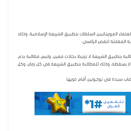
تعيين محمد محمود ولد داهي رئيسا
للجنة الوطنية لحقوق الإنسان
لعلماء الموريتانيين السلطات بتطبيق الشريعة الإسلامية، وذلك
 المقابلة للقصر الرئاسي.
إشادة بكفاءة المهندس محمد سليمان ولد
بَلَّال بعد تألقه في المنتدى الموريتاني
البة بتطبيق الشريعة لا ترتبط بحادث معين، وليس مطالبة بدم
العُماني
لا يسقطه، وذلك للمطالبة بتطبيق الشريعة في كل زمان، وكل
توقع عواصف رعدية قوية على جنوب
صاب سيدة في توجونين أمام ذويها.
غرب موريتانيا وشمال السنغال
الإخباري ينشر بيان مجلس الوزراء
تعيين مكلف برئاسة الجمهورية