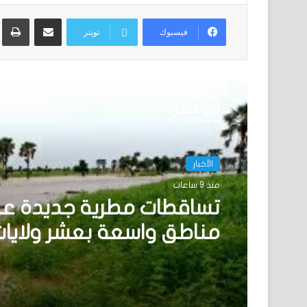
مشاركة عبر البريد
ط
فيسبوك
تويتر
أقرأ التالي
الأخبار
الأخبار
منذ 17 ساعة
منذ 9 ساعات
نيو أورلينز:سائق موريتاني
نفسه وسط عملية اختطا
تساقطات مطرية جديدة ع
مناطق واسعة بعشر ولايا