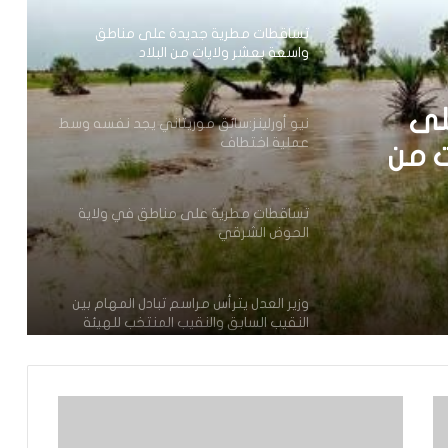
تساقطات مطرية جديدة على مناطق
واسعة بعشر ولايات من البلاد
لى
نيو أورلينز:سائق موريتاني يجد نفسه وسط
عملية اختطاف
ت من
تساقطات مطرية على مناطق في ولاية
الحوض الشرقي
وزير العدل يترأس مراسم تبادل المهام بين
النقيب السابق والنقيب المنتخب للهيئة
الوطنية للمحامين
تعيين محمد محمود ولد داهي رئيسا
للجنة الوطنية لحقوق الإنسان