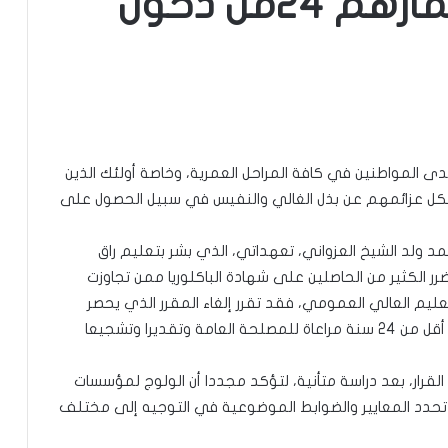
يمنع من تجاوزت أعمارهم 24من دخول
دى المواطنين في كافة المراحل العمرية، وخاصة أولئك الذين
لم تكل عزائمهم عن بذل الغالي والنفيس في سبيل الحصول على
 ولد الشيخ العزواني، تعهداتي، الذي بشر بتعليم راق
ضرر الكثير من الحاصلين على شهادة الباكلوريا ممن تجاوزت
ت التعليم العالي العمومي، فقد تقرر إلغاء المقرر الذي يحصر
الولوج لمؤسسات التعليم العالي العمومي في سن أقل من 24 سنة مراعاة للمصلحة العامة وتقديرا وتشجيعا
 القرار، بعد دراسة متأنية، لتؤكد مجددا أن الولوج لمؤسسات
تحدد المعايير والضوابط الموضوعية في التوجيه إلى مختلف
تعيين محمد محمود ولد داهي رئيسا
للجنة الوطنية لحقوق الإنسان