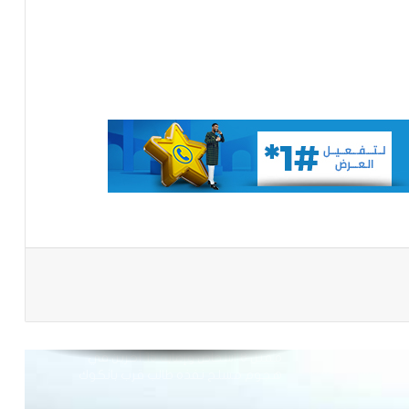
إشادة بكفاءة المهندس محمد سليمان ولد
بَلَّال بعد تألقه في المنتدى الموريتاني
العُماني
توقع عواصف رعدية قوية على جنوب
غرب موريتانيا وشمال السنغال
الإخباري ينشر بيان مجلس الوزراء
باعة
تعيين مكلف برئاسة الجمهورية
مقتل 8 أشخاص وإصابة 15 آخرين في
هجوم مسلح نفذه طالب قرب بانكوك