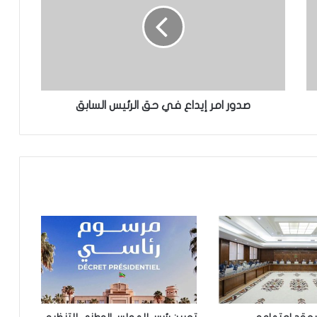
إشادة بكفاءة المهندس محمد سليمان ولد
بَلَّال بعد تألقه في المنتدى الموريتاني
العُماني
توقع عواصف رعدية قوية على جنوب
غرب موريتانيا وشمال السنغال
صدور امر إيداع في حق الرئيس السابق
الإخباري ينشر بيان مجلس الوزراء
تعيين مكلف برئاسة الجمهورية
مقتل 8 أشخاص وإصابة 15 آخرين في
هجوم مسلح نفذه طالب قرب بانكوك