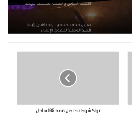
النقيب السابق والنقيب المنتخب للهيئة
الوطنية للمحامين
تعيين محمد محمود ولد داهي رئيسا
للجنة الوطنية لحقوق الإنسان
إشادة بكفاءة المهندس محمد سليمان ولد
بَلَّال بعد تألقه في المنتدى الموريتاني
العُماني
توقع عواصف رعدية قوية على جنوب
غرب موريتانيا وشمال السنغال
الإخباري ينشر بيان مجلس الوزراء
نواكشوط تحتضن قمة G5الساحل
تعيين مكلف برئاسة الجمهورية