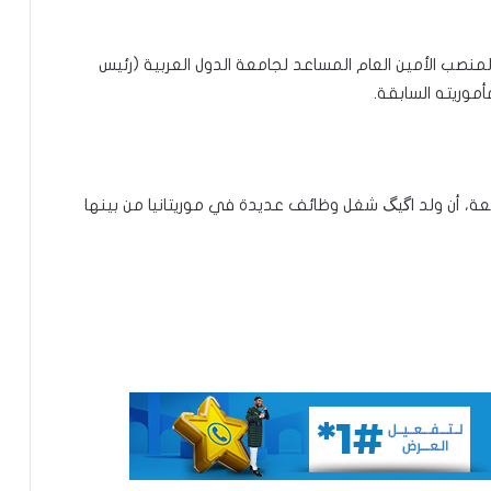
 لمنصب الأمين العام المساعد لجامعة الدول العربية (رئيس
موريته السابقة.
تعيين محمد محمود ولد داهي رئيسا
للجنة الوطنية لحقوق الإنسان
معة، أن ولد اگيگ شغل وظائف عديدة في موريتانيا من بينها
إشادة بكفاءة المهندس محمد سليمان ولد
بَلَّال بعد تألقه في المنتدى الموريتاني
العُماني
توقع عواصف رعدية قوية على جنوب
غرب موريتانيا وشمال السنغال
الإخباري ينشر بيان مجلس الوزراء