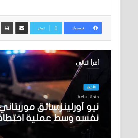
مشاركة عبر البريد
ط
فيسبوك
تويتر
أقرأ التالي
الأخبار
منذ 13 ساعة
نيو أورلينز:سائق موريتاني
نفسه وسط عملية اختطا