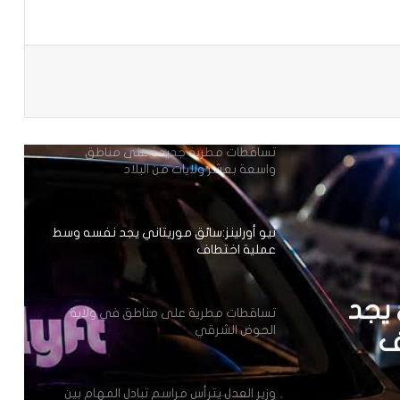
تعيين مكلف برئاسة الجمهورية
باعة
مقتل 8 أشخاص وإصابة 15 آخرين في
هجوم مسلح نفذه طالب قرب بانكوك
تساقطات مطرية جديدة على مناطق
واسعة بعشر ولايات من البلاد
نيو أورلينز:سائق موريتاني يجد نفسه وسط
عملية اختطاف
 يجد
تساقطات مطرية على مناطق في ولاية
الحوض الشرقي
ف
وزير العدل يترأس مراسم تبادل المهام بين