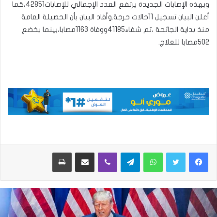
وبهذه الإصابات الجديدة يرتفع العدد الإجمالي للإصابات42851،كما
أعلن البيان تسجيل 11حالات حرجة.وأفاد البيان بأن الحصيلة العامة
منذ بداية الجائحة ،تم شفاء41185ووفاة 1163مصابا،بينما يخضع
502مصابا للعلاج.
واتساب
تيلقرام
ڤايبر
مشاركة عبر البريد
طباعة