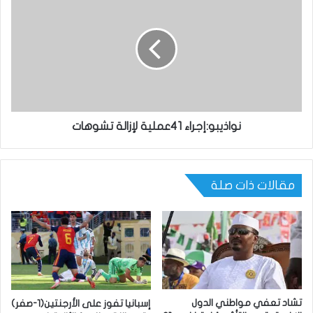
نواذيبو:إجراء 41عملية لإزالة تشوهات
مقالات ذات صلة
تشاد تعفي مواطني الدول
إسبانيا تفوز على الأرجنتين(1-صفر)