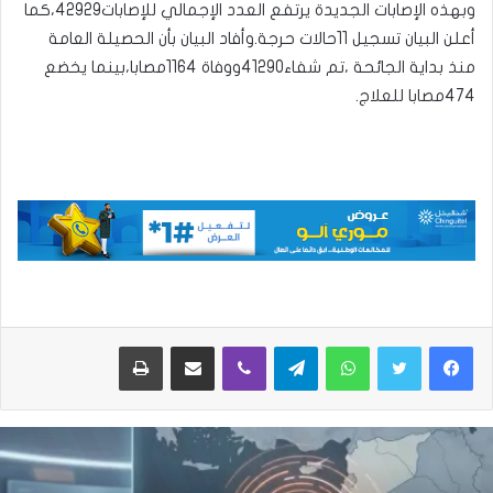
وبهذه الإصابات الجديدة يرتفع العدد الإجمالي للإصابات42929،كما
أعلن البيان تسجيل 11حالات حرجة.وأفاد البيان بأن الحصيلة العامة
منذ بداية الجائحة ،تم شفاء41290ووفاة 1164مصابا،بينما يخضع
474مصابا للعلاج.
واتساب
تيلقرام
ڤايبر
مشاركة عبر البريد
طباعة