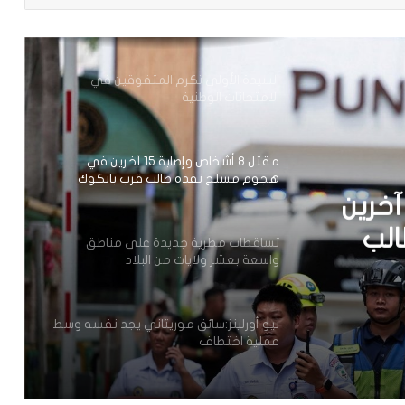
المتفوقين في المسابقات الوطنية
السيدة الأولى تكرم المتفوقين في
الامتحانات الوطنية
مقتل 8 أشخاص وإصابة 15 آخرين في
هجوم مسلح نفذه طالب قرب بانكوك
تل 8 أشخاص وإصابة 15 آخرين
لب
تساقطات مطرية جديدة على مناطق
واسعة بعشر ولايات من البلاد
نيو أورلينز:سائق موريتاني يجد نفسه وسط
عملية اختطاف