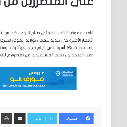
على المتضررين من ا
قامت مفوضية الأمن الغذائي صباح اليوم الخميس،بتو
الأمطار الأخيرة في بلدية بنعمان بولاية الحوض الشرق
وفد حصلت 125 أسرة على خيام مجهزة وأفرشة وسلات غذائية تحتوي على الأرز، السكر، المعكرونة، الزيت والتمور،
وعبر المتحدثون باسم المستفيدين عن تقديرهم للتد
مشاركة عبر البريد
ط
فيسبوك
تويتر