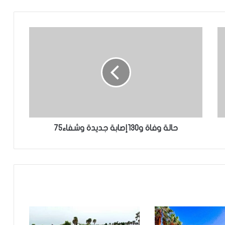
تساقطات مطرية على مناطق في ولاية
الحوض الشرقي
وزير العدل يترأس مراسم تبادل المهام بين
النقيب السابق والنقيب المنتخب للهيئة
الوطنية للمحامين
تعيين محمد محمود ولد داهي رئيسا
للجنة الوطنية لحقوق الإنسان
حالة وفاة و130إصابة جديدة وشفاء75
إشادة بكفاءة المهندس محمد سليمان ولد
بَلَّال بعد تألقه في المنتدى الموريتاني
العُماني
توقع عواصف رعدية قوية على جنوب
غرب موريتانيا وشمال السنغال