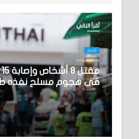
أقرأ التالي
الأخبار
منذ يوم واحد
مق
في هجوم مسلح نفذه طا
قرب بانكوك