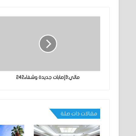
مالي:3إصابات جديدة وشفاء242
مقالات ذات صلة