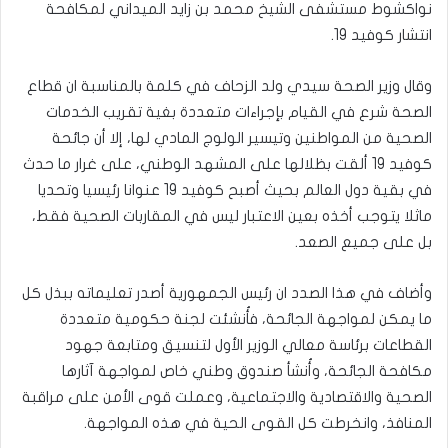
نواكشوط مستشفى الشيخ محمد بن زايد الميداني لمكافحة
انتشار كوفيد 19.
وقال وزير الصحة سيدي ولد الزحاف في كلمة بالمناسبة ان قطاع
الصحة شرع في القيام بإجراءات متعددة بغية تقريب الخدمات
الصحية من المواطنين وتيسير الولوج المادي لها، إلا أن جائحة
كوفيد 19 ألقت بظلالها على المشهد الوطني، على غرار ما حدث
في بقية دول العالم بحيث أصبح كوفيد 19 عنوانا رئيسيا وتحديا
ماثلا يتوجب أخذه بعين الاعتبار ليس في المقاربات الصحية فقط،
بل على جميع الصعد.
وأضاف في هذا الصدد ان رئيس الجمهورية أصدر تعليماته ببذل كل
ما يمكن لمواجهة الجائحة، فأُنشئت لجنة حكومية متعددة
القطاعات برئاسة معالي الوزير الأول لتنسيق ومتابعة جهود
مكافحة الجائحة، وأُنشأ صندوق وطني خاص لمواجهة آثارها
الصحية والاقتصادية والاجتماعية، وعملت قوى الأمن على مراقبة
المنافذ، وانخرطت كل القوى الحية في هذه المواجهة.