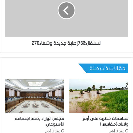
السنغال:763إصابة جديدة وشفاء270
مقالات ذات صلة
تساقطات مطرية على أربع
مجلس الوزراء يعقد اجتماعه
ولايات(مقاييس)
الأسبوعي
منذ 3 أيام
منذ 3 أيام