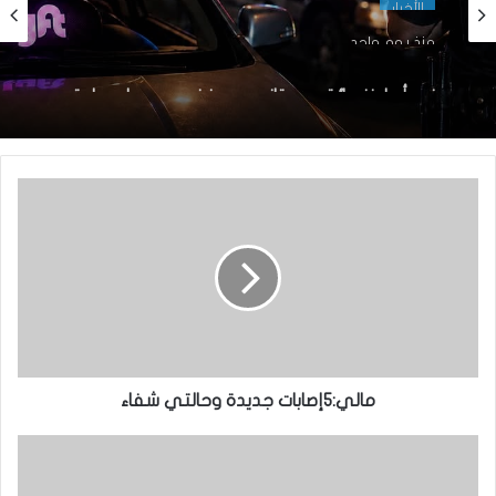
الأخبار
منذ يوم واحد
الأخبار
نيو أورلينز:سائق موريتاني يجد نفسه وسط عملية
منذ 19 ساعة
اختطاف
تساقطات مطرية جديدة على مناطق واسعة بعشر
ولايات من البلاد
مالي:5إصابات جديدة وحالتي شفاء