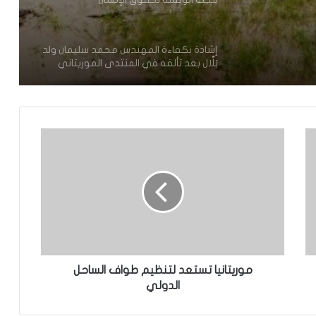
إشادة بكفاءة المهندس محمد سليمان ولد
بَلَّال بعد تألقه في المنتدى الموريتاني
العُماني
توقع عواصف رعدية قوية على جنوب
غرب موريتانيا وشمال السنغال
الإخباري ينشر بيان مجلس الوزراء
تعيين مكلف برئاسة الجمهورية
موريتانيا تستعد لتنظيم طواف الساحل
تساقطات مطرية على أربع
الدولي
ولايات(مقاييس)