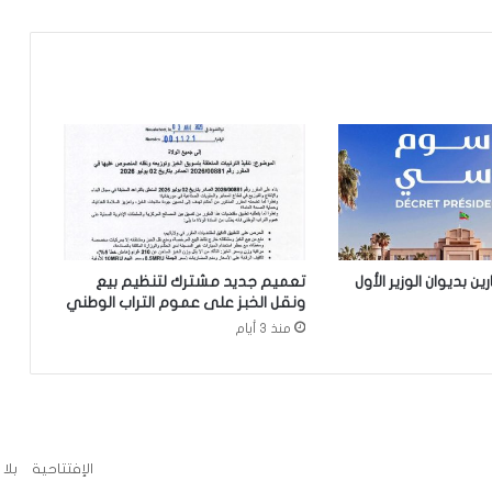
مجلس الوزراء يعقد اجتماعه الأسبوعي
نيو أورلينز:سائق موريتاني يجد نفسه وسط
عملية اختطاف
تساقطات مطرية على مناطق في ولاية
الحوض الشرقي
 بديوان الوزير الأول
تعميم جديد مشترك لتنظيم بيع
ونقل الخبز على عموم التراب الوطني
وزير العدل يترأس مراسم تبادل المهام بين
منذ 3 أيام
النقيب السابق والنقيب المنتخب للهيئة
الوطنية للمحامين
تعيين محمد محمود ولد داهي رئيسا
للجنة الوطنية لحقوق الإنسان
الإفتتاحية
بلا