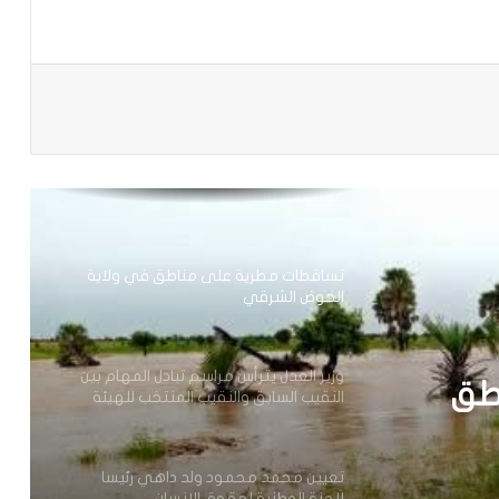
ولايات(مقاييس)
باعة
مجلس الوزراء يعقد اجتماعه الأسبوعي
نيو أورلينز:سائق موريتاني يجد نفسه وسط
عملية اختطاف
تساقطات مطرية على مناطق في ولاية
الحوض الشرقي
وزير العدل يترأس مراسم تبادل المهام بين
طق
النقيب السابق والنقيب المنتخب للهيئة
الوطنية للمحامين
تعيين محمد محمود ولد داهي رئيسا
للجنة الوطنية لحقوق الإنسان