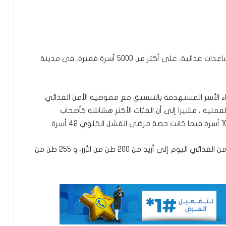
قامت مفوضية الأمن الغذائي اليوم الاثنين بتوزيع مساعدات غذائية، على أكثر من 5000 أسرة فقيرة، فى مدينة
الأسر المستهدفة بالتنسيق مع مفوضية الأمن الغذائي
توقع عواصف رعدية قوية على جنوب
لية ، مشيرا إلى أن الفئات الأكثر هشاشة كأصحاب
غرب موريتانيا وشمال السنغال
وتبلغ كمية المواد الغذائية التي وزعتها مفوضية الأمن الغذائي اليوم إلى أزيد من 200 طن من الأرز، و 255 طن من
الإخباري ينشر بيان مجلس الوزراء
تعيين مكلف برئاسة الجمهورية
تساقطات مطرية على أربع