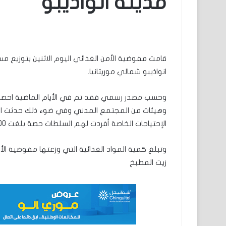
مدينة انواذيبو
انواذيبو شمالي موريتانيا.
وحسب مصدر رسمي فقد تم في الأيام الماضية احصاء 
وهيئات من المجتمع المدني وفي ضوء ذلك حدثت العم
الإحتياجات الخاصة أفردت لهم السلطات حصة بلغت 100 أسرة فيما كانت حصة مرضى الفشل الكلوي 42 أسرة.
زيت المطبخ