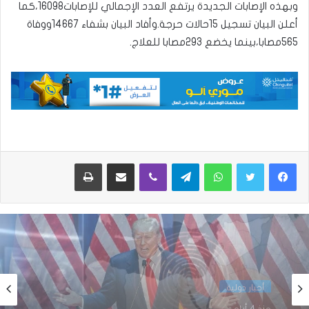
وبهذه الإصابات الجديدة يرتفع العدد الإجمالي للإصابات16098،كما
أعلن البيان تسجيل 15حالات حرجة.وأفاد البيان بشفاء 14667ووفاة
565مصابا،بينما يخضع 293مصابا للعلاج.
واتساب
تيلقرام
ڤايبر
مشاركة عبر البريد
طباعة
أخبار دولية
منذ أسبوع واحد
أخبار دولية