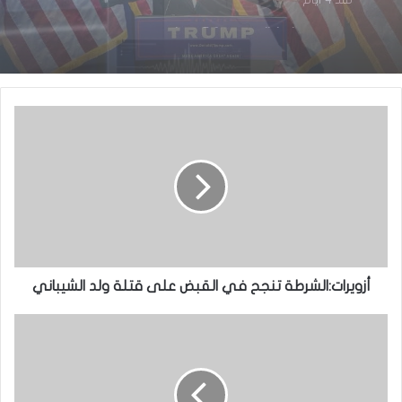
منذ 4 أيام
الولايات المتحدة تعلق خدمات التأشيرات في
نواكشوط و 22 دولة إفريقية اعتبارًا من 1 أغسطس
2026
مصر:حدوث زلزال بقوة 5,6 درجات
أزويرات:الشرطة تنجح في القبض على قتلة ولد الشيباني