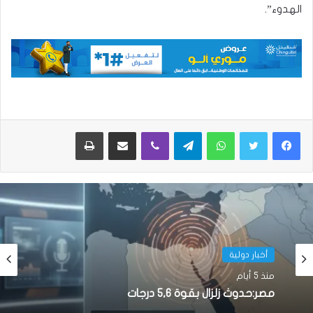
الهدوء”.
واتساب
تيلقرام
ڤايبر
مشاركة عبر البريد
طباعة
أخبار دولية
منذ 5 أيام
مصر:حدوث زلزال بقوة 5,6 درجات