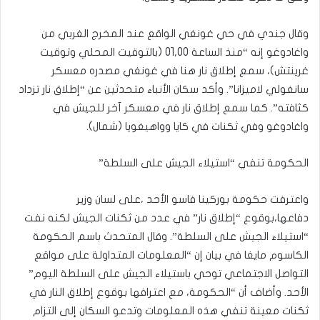
وقال جندي في حي غونغي الواقع عند المخرج الغربي من
واغادوغو إنه “منذ الساعة 01,00 (بالتوقيت المحلي وتوقيت
غرينتش)، سمع إطلاق نار هنا في غونغي مصدره معسكر
سانغولي لاميزانا”. وأكد سكان الأنباء متحدثين عن “إطلاق نار تزداد
كثافته”. كما سمع إطلاق نار في معسكر آخر للجيش في
واغادوغو وفي ثكنات في كايا وواهيغويا (شمال).
الحكومة تنفي “استيلاء الجيش على السلطة”
واعترفت حكومة بوركينا فاسو الأحد ،على لسان وزير
دفاعها،بوقوع “إطلاق نار” في عدد من ثكنات الجيش لكنه نفت
“استيلاء الجيش على السلطة”. وقال المتحدث باسم الحكومة
الكاسوم مايغا في بيان إن “المعلومات المتداولة على مواقع
التواصل الاجتماعي توحي باستيلاء الجيش على السلطة اليوم”
الأحد. وأضاف أن “الحكومة، مع اعترافها بوقوع إطلاق النار في
ثكنات معينة تنفي هذه المعلومات وتدعو السكان إلى التزام