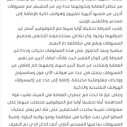
من عناصر العصابة وبحوزتهما عدة رزم من الحشيش مع مسروقات
أخرى من ضمنها أجهزة تلفزيون وهواتف ذكية بالإضافة إلى
مسدس وطلقتين ناريتين.
باشرت الشرطة تحقيقا أوليا سريعا مع الموقوفين أسفر عن
اعترافهما بوجود وكر تبادلي يستخدمونه للتخفي وتجميع
المسروقات ويقع في مقاطعة دار النعيم.
مباشرة وبعد الحصول على هذه المعلومات تحركت وحدة من
الشرطة إلى الوكر المعين حيث فاجأت اعضاء آخرين من نفس
العصابة وتمكنت من ضبط اثنين منهم ومعهما كم إضافي من
المسروقات يتمثل في عدد من هواتف الآي فون وسامسونج
ووحدات معلوماتية مختلفة، إضافة إلى عدد من إكسسوارات
الهواتف التقليدية والذكية.
وعلى غرار ما حدث مع عنصري العصابة في الميناء باشرت قوة
المداهمة أيضا تحقيقا أوليا مع الموقوفين فحصلت منهما على
معلومات ثمينة ساعدت المحققين على فك لغز بعض عمليات
السطو التي تمت مؤخرا في مقاطعة روصو بولاية الترارزة، وضبط
المسروقات بما فيها المسدس الناري آنف الذكر الذي تم التعرف