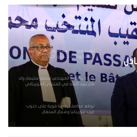
الحوض الشرقي
وزير العدل يترأس مراسم تبادل المهام بين
النقيب السابق والنقيب المنتخب للهيئة
الوطنية للمحامين
تعيين محمد محمود ولد داهي رئيسا
للجنة الوطنية لحقوق الإنسان
ادل
إشادة بكفاءة المهندس محمد سليمان ولد
لوطنية
بَلَّال بعد تألقه في المنتدى الموريتاني
العُماني
توقع عواصف رعدية قوية على جنوب
غرب موريتانيا وشمال السنغال
الإخباري ينشر بيان مجلس الوزراء