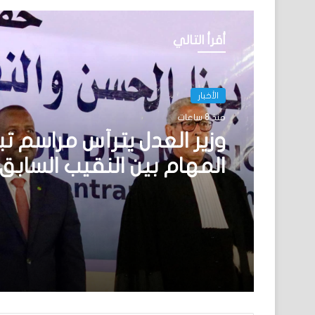
أقرأ التالي
الأخبار
منذ 8 ساعات
وزير العدل يترأس مراسم تب
المهام بين النقيب السابق
والنقيب المنتخب للهيئة ا
للمحامين