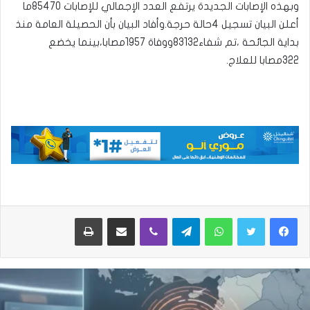
وبهذه الإصابات الجديدة يرتفع العدد الإجمالي للإصابات 85470ما
أعلن البيان تسجيل 4حالة حرجة.وأفاد البيان بأن الحصيلة العامة منذ
بداية الجائحة ،تم شفاء83132ووفاة 1957مصابا،بينما يخضع
322مصابا للعلاج.
واتساب
تيلقرام
ڤايبر
مشاركة عبر البريد
طباعة