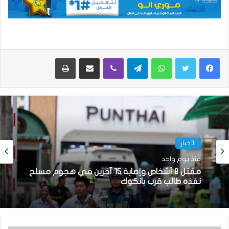
واتساب
تيلقرام
ڤايبر
مشاركة عبر البريد
طباعة
الأخبار
منذ يوم واحد
مقتل 8 أشخاص وإصابة 15 آخرين في هجوم مسلح
نفذه طالب قرب بانكوك