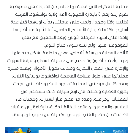
عملية التفكيك التي قامت بها عناصر من الشرطة في مفوضية
تفرغ زينه رقم 3 بالإدارة الجهوية لأمن ولاية نواكشوط الغربية
تطلبت وقتا وجهدا، وتمت على مرحلتين بدأت اولاهما قبل عدة
أسابيع واكتملت بداية الأسبوع الماضي، أما الثانية فبدأت يوما
واحدا على انتهاء المرحلة الأولى وبعد التحقيق مع بعض
الموقوفين فيها، ولم تنته سوى صباح اليوم.
تتألف العصابة من ستة أشخاص، وهي منظمة بشكل جيد ولها
زعيم وأعضاء آخرون وتتخصص في عمليات السطو وسرقة السيارات
والإغارة على المحال التجارية ومكاتب تحويل الأموال، ويمتد مسرح
عملياتها على طول مساحة العاصمة نواكشوط بولاياتها الثلاث.
وبعد اكتمال مرحلتي العملية تم جرد المضبوطات التي وجدت
بحوزة العصابة وتمثلت في اربع سيارات كانت تستخدم في
العمليات الإجرامية، وعدد من قطع غيار السيارات، وكميات من
الملابس والعطور والهواتف النقالة الذكية، بالإضافة إلى عشرات
الغرامات من مخدر القنب الهندي وكميات من حبوب الهلوسة..