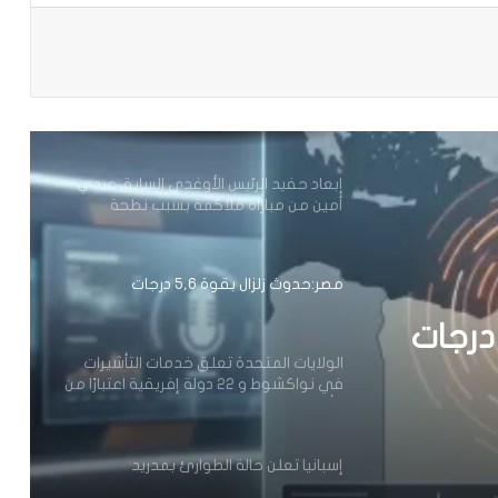
سواحل موريتاني
باعة
الحكومة السنغالية تعلن دعمها الكامل
لترشيح اماكي صال لمنصب الأمين العام
للأمم المتحدة
إبعاد حفيد الرئيس الأوغدي السابق عيدي
أمين من مباراة ملاكمة بسبب نطحة
مصر:حدوث زلزال بقوة 5,6 درجات
الولايات المتحدة تعلق خدمات التأشيرات
في نواكشوط و 22 دولة إفريقية اعتبارًا من
1 أغسطس 2026
إسبانيا تعلن حالة الطوارئ بمدريد