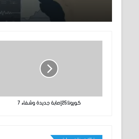
كورونا:25إصابة جديدة وشفاء 7