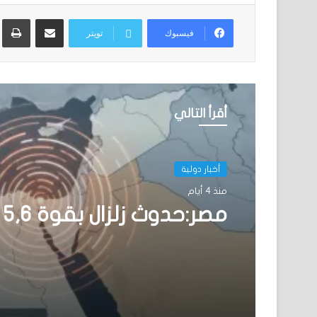
مشاركة عبر البريد
ط
فيسبوك
تويتر
أقرأ التالي
أخبار دولية
منذ 4 أيام
مصر:حدوث زلزال بقوة 5,6 درجات