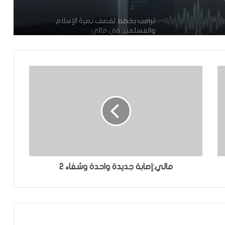
ترامب يخطط لقصف نصرة الإسلام
والمسلمين في مالي
محكمة التحكيم الرياضي تحدد 8أكتوبر
للنظر في ملف نهائي “الكان” بين المغرب
والسنغال
الأمم المتحدة:التصعيد بين إيران وواشنطن
في الخليج “خرج عن السيطرة”
غينيا تطالب فرنسا بإعادة مصحف ساموري
توري
مالي:إصابة جديدة واحدة وشفاء 2
وفاة أو فقدان 144 شخصًا في البحر قبالة
سواحل موريتاني