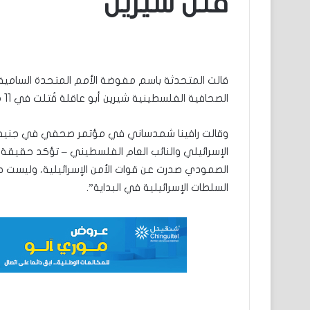
قتل شيرين
قالت المتحدثة باسم مفوضة الأمم المتحدة السامية 
الصحافية الفلسطينية شيرين أبو عاقلة قُتلت في 11 مايو الماضي بنيران قوات الاحتلال الصهيوني.
وقالت رافينا شمدساني في مؤتمر صحفي في جنيف 
الإسرائيلي والنائب العام الفلسطيني – تؤكد حقيقة 
الصمودي صدرت عن قوات الأمن الإسرائيلية، وليست 
السلطات الإسرائيلية في البداية”.