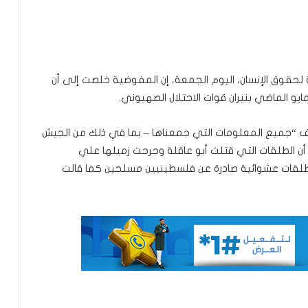
لحقوق الإنسان، اليوم الجمعة، إن المفوضية خلصت إلى أن
محكمة التحكيم الرياضي تحدد 8أكتوبر
للنظر في ملف نهائي “الكان” بين المغرب
“جميع المعلومات التي جمعناها – بما في ذلك من الجيش
والسنغال
أن الطلقات التي قتلت أبو عاقلة وجرحت زميلها علي
طلقات عشوائية صادرة عن فلسطينيين مسلحين كما قالت
الأمم المتحدة:التصعيد بين إيران وواشنطن
في الخليج “خرج عن السيطرة”
غينيا تطالب فرنسا بإعادة مصحف ساموري
توري
وفاة أو فقدان 144 شخصًا في البحر قبالة