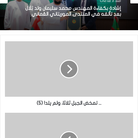
منذ 3 ساعات
إشادة بكفاءة المهندس محمد سليمان ولد بَلَّال
بعد تألقه في المنتدى الموريتاني العُماني
... تمخض الجبل ثلاثا، ولم يلد! (5)