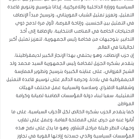
السياسية ووزارة الداخلية واللامركزية، إيذانا بتوسيع وتنويع قاعدة
التمثيل، وتعزيز تمثيل الشباب الموريتاني، وترسيخ مبدأ الإنصاف
في التمثيل بين الجنسين، وإتاحة الفرصة، لأول مرة لدمج ذوي
الاحتياجات الخاصة في المناصب الانتخابية، بالإضافة إلى أخذ
التدابير، بتوجيهات من فخامة رئيس الجمهورية، لتعزيز تمثيل أكبر
لجالياتنا في العالم.
إن حزب الإنصاف، وهو يحتفي بهذا الإنجاز الكبير لديمقراطيتنا،
يتقدم بشكره الجزيل لفخامة رئيس الجمهورية السيد محمد ولد
الشيخ الغزواني، على عنايته الكبيرة بترسيخ وتطوير الممارسة
الديمقراطية في بلادنا، وحرصه الدائم على توسيع قاعدة التمثيل
وشفافية الاقتراع، وسلاسة وانسيابية عمل مختلف الهيئات
التمثيلية، سعيا لبناء دولة المؤسسات الضامنة لصيانة وكرامة
المواطن.
كما يتقدم الحزب بشكره الخالص لكل الأحزاب السياسية، على ما
أبانوا عنه من حرص على المصلحة العامة، وعمل على تقارب
وجهات النظر طيلة مراحل التشاور، وهو ما يدل على نضج هذه
المؤسسات السياسية والذي جسدته إرادتها القوية في تجاوز