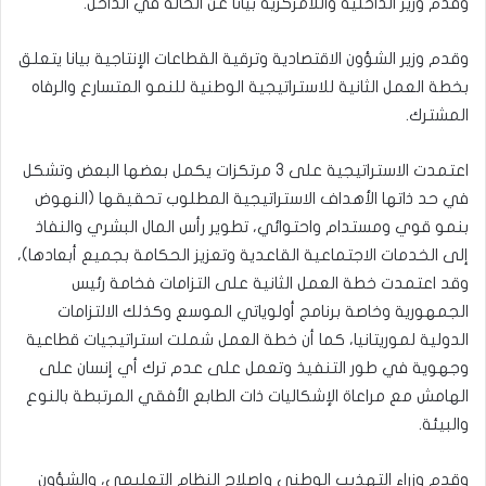
وقدم وزير الداخلية واللامركزية بيانا عن الحالة في الداخل.
وقدم وزير الشؤون الاقتصادية وترقية القطاعات الإنتاجية بيانا يتعلق
بخطة العمل الثانية للاستراتيجية الوطنية للنمو المتسارع والرفاه
المشترك.
اعتمدت الاستراتيجية على 3 مرتكزات يكمل بعضها البعض وتشكل
في حد ذاتها الأهداف الاستراتيجية المطلوب تحقيقها (النهوض
بنمو قوي ومستدام واحتوائي، تطوير رأس المال البشري والنفاذ
إلى الخدمات الاجتماعية القاعدية وتعزيز الحكامة بجميع أبعادها)،
وقد اعتمدت خطة العمل الثانية على التزامات فخامة رئيس
الجمهورية وخاصة برنامج أولوياتي الموسع وكذلك الالتزامات
الدولية لموريتانيا، كما أن خطة العمل شملت استراتيجيات قطاعية
وجهوية في طور التنفيذ وتعمل على عدم ترك أي إنسان على
الهامش مع مراعاة الإشكاليات ذات الطابع الأفقي المرتبطة بالنوع
والبيئة.
وقدم وزراء التهذيب الوطني وإصلاح النظام التعليمي، والشؤون