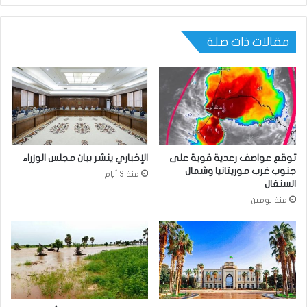
مقالات ذات صلة
توقع عواصف رعدية قوية على
الإخباري ينشر بيان مجلس الوزراء
جنوب غرب موريتانيا وشمال
منذ 3 أيام
السنغال
منذ يومين