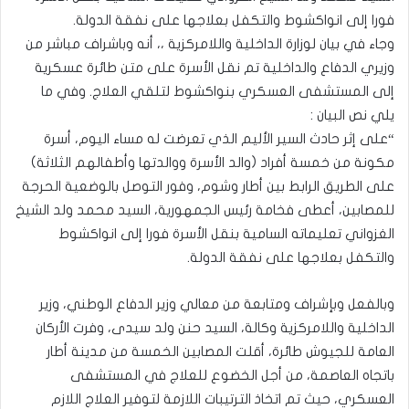
فورا إلى انواكشوط والتكفل بعلاجها على نفقة الدولة.
وجاء في بيان لوزارة الداخلية واللامركزية ،، أنه وباشراف مباشر من
وزيري الدفاع والداخلية تم نقل الأسرة على متن طائرة عسكرية
إلى المستشفى العسكري بنواكشوط لتلقي العلاج. وفي ما
يلي نص البيان :
“على إثر حادث السير الأليم الذي تعرضت له مساء اليوم، أسرة
مكونة من خمسة أفراد (والد الأسرة ووالدتها وأطفالهم الثلاثة)
على الطريق الرابط بين أطار وشوم، وفور التوصل بالوضعية الحرجة
للمصابين، أعطى فخامة رئيس الجمهورية، السيد محمد ولد الشيخ
الغزواني تعليماته السامية بنقل الأسرة فورا إلى انواكشوط
والتكفل بعلاجها على نفقة الدولة.
وبالفعل وبإشراف ومتابعة من معالي وزير الدفاع الوطني، وزير
الداخلية واللامركزية وكالة، السيد حنن ولد سيدى، وفرت الأركان
العامة للجيوش طائرة، أقلت المصابين الخمسة من مدينة أطار
باتجاه العاصمة، من أجل الخضوع للعلاج في المستشفى
العسكري، حيث تم اتخاذ الترتيبات اللازمة لتوفير العلاج اللازم