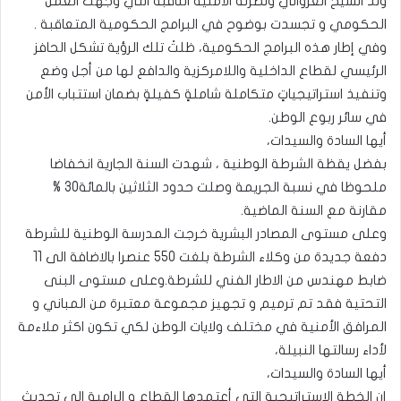
ولد الشيخ الغزواني ونظرته الأمنية الثاقبةُ التي وجهت العمل
الحكومي و تجسدت بوضوح في البرامج الحكومية المتعاقبة .
وفي إطار هذه البرامج الحكومية، ظلتْ تلك الرؤية تشكل الحافز
الرئيسي لقطاع الداخلية واللامركزية والدافع لها من أجل وضع
وتنفيذ استراتيجياتٍ متكاملة شاملةٍ كفيلةٍ بضمان استتباب الأمن
في سائر ربوع الوطن.
أيها السادة والسيدات،
بفضل يقظة الشرطة الوطنية ، شهدت السنة الجارية انخفاضا
ملحوظا في نسبة الجريمة وصلت حدود الثلاثين بالمائة30 %
مقارنة مع السنة الماضية.
وعلى مستوى المصادر البشرية خرجت المدرسة الوطنية للشرطة
دفعة جديدة من وكلاء الشرطة بلغت 550 عنصرا بالاضافة الى 11
ضابط مهندس من الاطار الفني للشرطة.وعلى مستوى البنى
التحتية فقد تم ترميم و تجهيز مجموعة معتبرة من المباني و
المرافق الأمنية في مختلف ولايات الوطن لكي تكون اكثر ملاءمة
لأداء رسالتها النبيلة،
أيها السادة والسيدات،
إن الخطة الاستراتيجية التي أعتمدها القطاع و الرامية الى تحديث