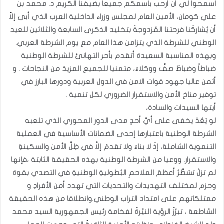
اسمحوا لي أن أرحب باسمكم جميعا بضيفنا الكريم د. محمد بن
علي كومان، الأمين العام لمجلس وزراء الداخلية العرب الذي أبى إلاّ
أن يُشاركَنا فرحتنا المُزدوِجةَ بتخليد الذكرى السابعة والثلاثين للعيد
الوطني للشرطة الذي يتزامن هذا العام مع يوم الشرطة العربي.
وبهذه المناسبة السعيدة أتقدم بأحر التهانئ للشرطة الوطنية
ضباطاً وضباطَ صفٍّ ووكلاءَ، متمنيا للجميع المزيدَ من النجاحات . و
أثمن عاليا جهود قوات الامن في الدول العربية ودورها البارز في
توفير مناخ الأمن والاستقرار الضروري لكل تنمية .
أيتها السيدات والسادة،
لو يَعُدْ يخفى على أيِّ أحدٍ مدى الدور المحوري الذي تلعبه
الشرطة الوطنية باعتبارها إحدى الضمانات الأساسية في العملية
التنموية الشاملة، إذْ لا بناءَ ولا تقدمَ إلاَّ في ظِلِّ الأمن والسكينةِ
والاستقرار. ووعيا من الشرطة الوطنية بهذه الحقيقة الثابتة ،فإنها
لم تزلْ تسَطِّرُ أعظمَ الملاحمِ البُطوليةِ الوطنيةِ في التصدي بقوة
وحزم لمختلف التهديدات والتحديات التي تهدد أمن الأفرادِ و
ممتلكاتهم على امتداد التراب الوطني.وانطلاقا من هذه الحقيقة
السّاطعة ، تبرُزُ الرؤية النيّرةُ لفخامة رئيس الجمهورية السيد محمد