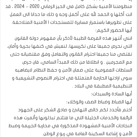
منظومتنا الأمنية بشكل كامل في الحيز الزماني 2020 – 2024 ، قد
اتت أكلها و الحمد لله على أكمل وجه و ذلك ما حدانا الى العمل
على تطويرها باستمرار مسايرة للمستجدات ا الأمنية المتلاحقة.
أيها الحضور الكريم؛
انني أنتهز هذه الفرصة الطيبة لأذكر بأن مفهوم دولة القانون
التي نحرص جميعا على تكريسها، لنعيش في كنفها بحرية وأمان،
تقتضي منا جميعا احترام القانون والتعامل وفق مقتضياته حتى
مع المجرمين . و انطلاقا من ذلك المبدأ السامي، فان حرص
السلطات العمومية على ضمان الأمن و حفظ النظام لايضاهيه
سوى ارادتها الحازمة المتمثلة في احترام االنصوص التشريعية و
التنظيمية المطبقة في البلاد .
أيها السادة والسيدات؛
أيها الضباط وضباط الصف والوكلاء؛
أختم فأجدد لكم خالص التهانئ و صادق الشكر على الجهود
الرائعة والخدمات الجليلة التي ما فتئتم تبذلونها وأثمرت هذه
النجاحات الأمنية المشهودة المذكورة في محاربة الجريمة وضبط
الأمن و إشاعة السكينة العامة في ربوع الوطن.