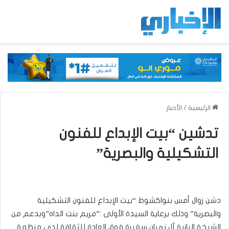
الرئيسية
/
الأخبار
تدشين “بيت الإبداع للفنون
التشكيلية والبصرية”
دشن زوال أمس بنواكشوط “بيت الإبداع للفنون التشكيلية
والبصرية” وذلك برعاية السيدة الأولى :”مريم بنت الداه”وبدعم من
الشيخة اليازية آل نهيان سفيرة فوق العادة للثقافة لدى منظمة