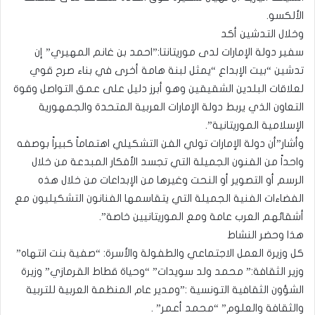
الألكسو.
وخلال التدشين أكد
سفير دولة الإمارات لدى موريتانتا:”احمد بن غانم المهيري” إن
تدشين “بيت الإبداع “يمثل لبنة هامة أخرى في بناء صرح قوي
لعلاقات البلدين الشقيقين وهو أبرز دليل على عمق التواصل وقوة
التعاون الذي يربط دولة الإمارات العربية المتحدة والجمهورية
الإسلامية الموريتانية”.
وأشار”أن دولة الإمارات تولي الفن التشكيلي اهتماماً كبيراً بوصفه
واحداً من الفنون الجميلة التي تجسد الأفكار المبدعة من خلال
الرسم أو التصوير أو النحت وغيرها من الإبداعات من خلال هذه
الفضاءات الفنية الجميلة التي يتقاسمها الفنانون التشكيليون مع
أشقائهم العرب عامة ومع الموريتانيين خاصة”.
هذا وحضر النشاط
كل وزيرة العمل الاجتماعي والطفولة والأسرة: “صفية بنت انتهاه”
وزير الثقافة:” محمد ولد سويدات” “وحياة قطاط القرمازي” وزيرة
الشؤون الثقافية التونسية :”ومدير عام المنظمة العربية للتربية
والثقافة والعلوم” “محمد أعمر” .