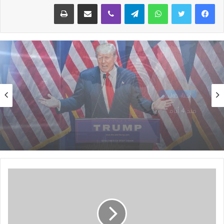
واتساب
تيلقرام
ڤايبر
مشاركة عبر البريد
طباعة
أخبار دولية
منذ أسبوع واحد
أخبار دولية
منذ 4 أيام
الولايات المتحدة تعلق خدمات التأشيرات في
نواكشوط و 22 دولة إفريقية اعتبارًا من 1 أغسطس
2026
مصر:حدوث زلزال بقوة 5,6 درجات