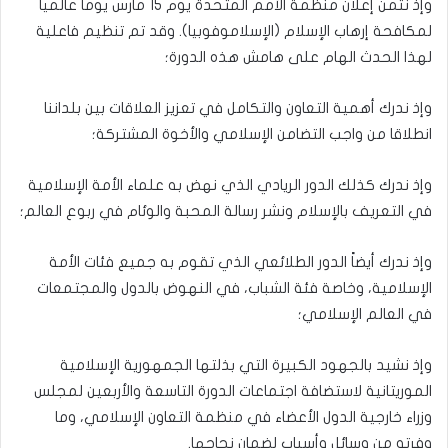
وإذ نثمن إعلان منظمة الأمم المتحدة يوم 15 مارس يوما عالميا
لمكافحة إرهاب الإسلام (الإسلاموفوبيا). وقد تم تنظيم فاعلية
لهذا الحدث الهام على هامش هذه الدورة؛
وإذ ندرك أهمية التعاون والتكامل في تعزيز العلاقات بين بلداننا
انطلاقا من واجب التضامن الإسلامي والأخوة المشتركة؛
وإذ ندرك كذلك الدور الريادي الذي نهض به علماء الأمة الإسلامية
في التعريف بالإسلام ونشر رسالة المحبة والوئام في ربوع العالم؛
وإذ ندرك أيضاً الدور الطلائعي الذي تقوم به جميع فئات الأمة
الإسلامية، وخاصة فئة الشباب، في النهوض بالدول والمجتمعات
في العالم الإسلامي؛
وإذ نشيد بالجهود الكبيرة التي بذلتها الجمهورية الإسلامية
الموريتانية لاستضافة اجتماعات الدورة التاسعة والأربعين لمجلس
وزراء خارجية الدول الأعضاء في منظمة التعاون الإسلامي، وما
وفرته من وسائل وأسباب لضمان نجاحها.