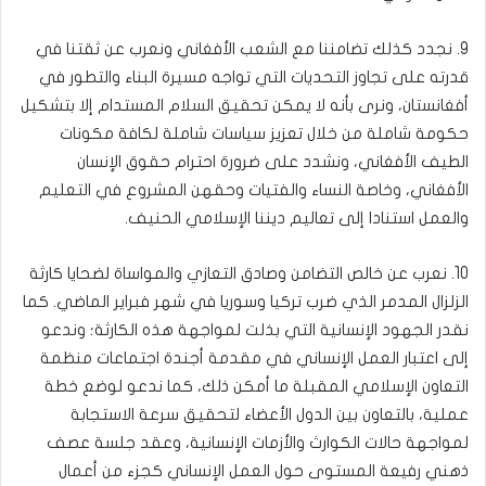
9. نجدد كذلك تضامننا مع الشعب الأفغاني ونعرب عن ثقتنا في
قدرته على تجاوز التحديات التي تواجه مسيرة البناء والتطور في
أفغانستان، ونرى بأنه لا يمكن تحقيق السلام المستدام إلا بتشكيل
حكومة شاملة من خلال تعزيز سياسات شاملة لكافة مكونات
الطيف الأفغاني، ونشدد على ضرورة احترام حقوق الإنسان
الأفغاني، وخاصة النساء والفتيات وحقهن المشروع في التعليم
والعمل استنادا إلى تعاليم ديننا الإسلامي الحنيف.
10. نعرب عن خالص التضامن وصادق التعازي والمواساة لضحايا كارثة
الزلزال المدمر الذي ضرب تركيا وسوريا في شهر فبراير الماضي. كما
نقدر الجهود الإنسانية التي بذلت لمواجهة هذه الكارثة؛ وندعو
إلى اعتبار العمل الإنساني في مقدمة أجندة اجتماعات منظمة
التعاون الإسلامي المقبلة ما أمكن ذلك، كما ندعو لوضع خطة
عملية، بالتعاون بين الدول الأعضاء لتحقيق سرعة الاستجابة
لمواجهة حالات الكوارث والأزمات الإنسانية، وعقد جلسة عصف
ذهني رفيعة المستوى حول العمل الإنساني كجزء من أعمال