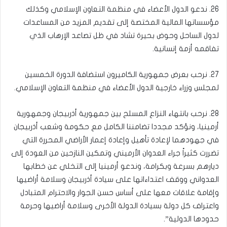
26. ندعو الدول الأعضاء في منظمة التعاون الإسلامي وكذلك
مؤسساتها المالية المختصة إلى تقديم المزيد من المساعدات
لدول الساحل وحوض بحيرة تشاد في ظل تصاعد الإرهاب الذي
تفاقمه أزمة إنسانية.
27. نرحب بعرض جمهورية الكاميرون استضافة الدورة الخمسين
لمجلس وزراء خارجية الدول الأعضاء في منظمة التعاون الإسلامي.
28. نرحب بانتهاء النزاع المسلح بين جمهورية أذربيجان وجمهورية
أرمينيا، ونؤكد مجددا تضامننا الكامل مع حكومة وشعب أذربيجان
في جهودهما لإعادة تأهيل وإعادة إعمار الأراضي المحررة التي
تضررت كثيراً جراء العدوان الأرميني وتمكين النازحين من العودة إلى
ديارهم بسرعة وبكرامة، وندعو أرمينيا إلى التخلي عن خطابها
العدواني ووقف اعتداءاتها على سيادة أذربيجان وسلامة أراضيها
وإقامة علاقات معها على أساس حسن الجوار والاحترام المتبادل
واعتراف كل دولة بسيادة الدولة الأخرى وسلامة أراضيها وحرمة
حدودها الدولية”.