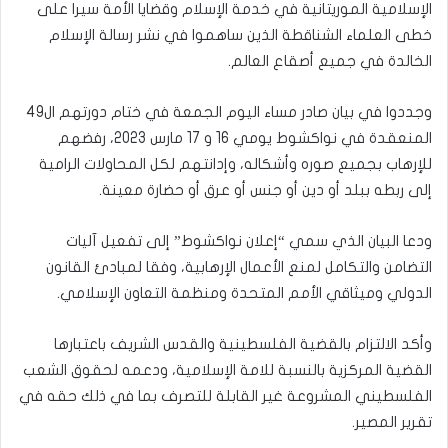
الإسلامية الموريتانية في خدمة الإسلام وقضايا الأمة سيرا على
خطى العلماء الشناقطة الذين ساهموا في نشر رسالة الإسلام
الخالدة في جميع أصقاع العالم.
وجددوا في بيان صادر مساء اليوم الجمعة في ختام دورتهم ال49
المنعقدة في نواكشوط يومي 16 و 17 مارس 2023، رفضهم
للإرهاب بجميع صوره وأشكاله، وإدانتهم لكل المحاولات الرامية
إلى ربطه ببلد أو دين أو جنس أو عرق أو حضارة معينة.
ودعا البيان الذي سمي “إعلان نواكشوط” إلى تفعيل آليات
التضامن والتكامل لمنع الأعمال الإرهابية، وفقا لمبادئ القانون
الدولي وميثاقي الأمم المتحدة ومنظمة التعاون الإسلامي.
وأكد الالتزام بالقضية الفلسطينية والقدس الشريف باعتبارها
القضية المركزية بالنسبة للامة الإسلامية، ودعمه لحقوق الشعب
الفلسطيني المشروعة غير القابلة للتصرف بما في ذلك حقه في
تقرير المصير.