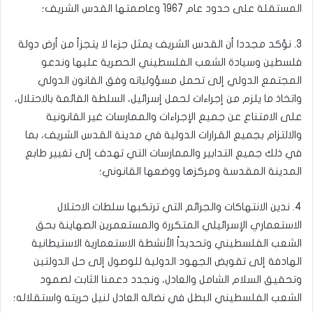
المستقلة على حدود عام 1967 وعاصمتها القدس الشريف؛
3. نؤكد مجددا أن القدس الشريف يمثل جزءا لا يتجزأ من أرض دولة
فلسطين وسيادة الشعب الفلسطيني الحصرية عليها وندعو
المجتمع الدولي إلى تحمل مسؤولياته وفق القانون الدولي
واتخاذ ما يلزم من إجراءات لحمل إسرائيل، السلطة القائمة بالاحتلال،
على الامتناع عن جميع الإجراءات والممارسات غير القانونية
والالتزام بجميع القرارات الدولية في مدينة القدس الشريف، بما
في ذلك جميع التدابير والممارسات التي تهدف إلى تغيير طابع
المدينة المقدسة ومركزها ووضعها القانوني؛
4. ندين الانتهاكات والجرائم التي ترتكبها سلطات الاحتلال
الاستعماري الإسرائيلي المتكررة والمستعمرين الصهاينة بحق
الشعب الفلسطيني وتحديداً الأنشطة الاستعمارية الاستيطانية
الهادفة إلى تقويض الجهود الدولية للوصول إلى حل الدولتين
وتحقيق السلام الشامل والعادل، ونجدد دعمنا الثابت لصمود
الشعب الفلسطيني البطل في نضاله العادل لنيل حريته واستقلاله؛