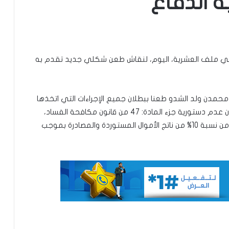
 الدفاع
تعيين محمد محمود ولد داهي رئيسا
للجنة الوطنية لحقوق الإنسان
ي ملف العشرية، اليوم، لنقاش طعن شكلي جديد تقدم به
إشادة بكفاءة المهندس محمد سليمان ولد
بَلَّال بعد تألقه في المنتدى الموريتاني
محمدن ولد الشدو طعنا ببطلان جميع الإجراءات التي اتخذها
العُماني
قضاة التحقيق قبل صدور قرار المجلس الدستوري بشأن عدم دستورية جزء المادة: 47 من قانون مكافحة الفساد،
المتعلق بإضافة الهيئات القضائية ضمن المستفيدين من نسبة 10% من ناتج الأموال المستوردة والمصادرة بموجب
توقع عواصف رعدية قوية على جنوب
غرب موريتانيا وشمال السنغال
الإخباري ينشر بيان مجلس الوزراء
تعيين مكلف برئاسة الجمهورية