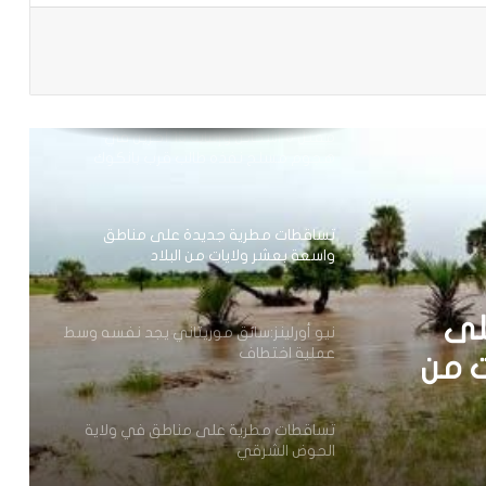
باعة
مقتل 8 أشخاص وإصابة 15 آخرين في
هجوم مسلح نفذه طالب قرب بانكوك
تساقطات مطرية جديدة على مناطق
واسعة بعشر ولايات من البلاد
نيو أورلينز:سائق موريتاني يجد نفسه وسط
عملية اختطاف
تساقطات مطرية على مناطق في ولاية
الحوض الشرقي
 يجد
ف
وزير العدل يترأس مراسم تبادل المهام بين
لى
النقيب السابق والنقيب المنتخب للهيئة
الوطنية للمحامين
ت من