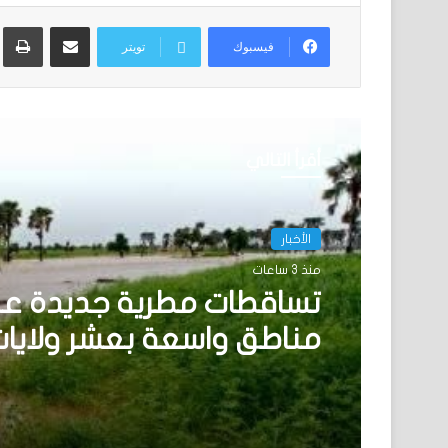
مشاركة عبر البريد
ط
فيسبوك
تويتر
أقرأ التالي
الأخبار
الأخبار
منذ 11 ساعة
منذ 3 ساعات
نيو أورلينز:سائق موريتاني
نفسه وسط عملية اختطا
تساقطات مطرية جديدة ع
مناطق واسعة بعشر ولايا