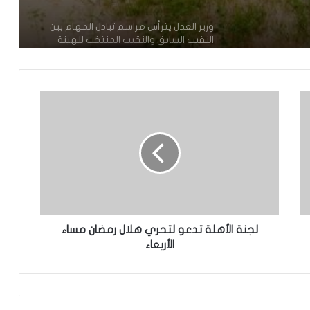
تعيين محمد محمود ولد داهي رئيسا
للجنة الوطنية لحقوق الإنسان
إشادة بكفاءة المهندس محمد سليمان ولد
بَلَّال بعد تألقه في المنتدى الموريتاني
العُماني
توقع عواصف رعدية قوية على جنوب
غرب موريتانيا وشمال السنغال
الإخباري ينشر بيان مجلس الوزراء
لجنة الأهلة تدعو لتحري هلال رمضان مساء
الأربعاء
تعيين مكلف برئاسة الجمهورية