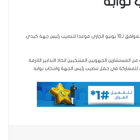
 نوابه
حددت وزارة الداخلية واللامركزية يوم السبت المقبل الموافق لـ10 يونيو الجاري موعدا لتنصيب رئيس جهة كيدي
ب من المستشارين الجهويين المنتخبين اتخاذ التدابير اللازمة
 للمشاركة في حفل تنصيب رئيس الجهة وانتخاب نوابه.
تعيين مستشارين بديوان الوزير الأول
تعميم جديد مشترك لتنظيم بيع ونقل
الخبز على عموم التراب الوطني
تساقطات مطرية على مناطق متفرقة
باعة
بالحوض الشرقي