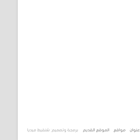
 عنوان
مواقع
الموقع القديم
برمجة وتصميم: شنقيط ميديا