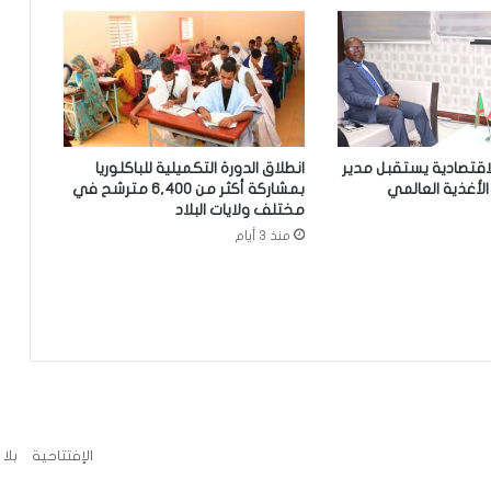
الدرك ينجح في تفكيك شبكة تنشط في
استيراد وتوزيع المخدرات والمؤثرات
العقلية.
الإخباري ينشر بيان مجلس الوزراء
لاقتصادية يستقبل مدير
انطلاق الدورة التكميلية للباكلوريا
لأغذية العالمي
بمشاركة أكثر من 6,400 مترشح في
مختلف ولايات البلاد
تعيين مكلف برئاسة الجمهورية
منذ 3 أيام
تساقطات مطرية على أربع
ولايات(مقاييس)
مجلس الوزراء يعقد اجتماعه الأسبوعي
الإفتتاحية
بلا
تعيين رئيس للمجلس الوطني للتنظيم