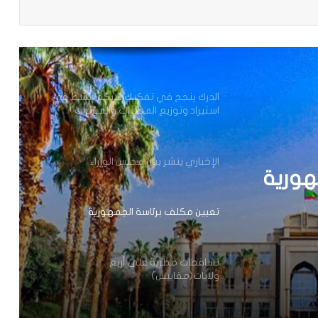
وزير الداخلية ينذر شركة “أرما” بالتفعيل
الفوري لجميع الآليات القانونية والتعاقدية
المنصوص عليها(بيان)
الدرك ينجح في تفكيك شبكة تنشط في
استيراد وتوزيع المخدرات والمؤثرات
العقلية.
الإخباري ينشر بيان مجلس الوزراء
هورية
تعيين مكلف برئاسة الجمهورية
تساقطات مطرية على أربع
ولايات(مقاييس)