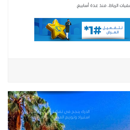
يات الرباط، منذ عدة أسابيع.
تعيين مستشارين بديوان الوزير الأول
تعميم جديد مشترك لتنظيم بيع ونقل
الخبز على عموم التراب الوطني
تساقطات مطرية على مناطق متفرقة
باعة
بالحوض الشرقي
وزير الداخلية ينذر شركة “أرما” بالتفعيل
الفوري لجميع الآليات القانونية والتعاقدية
المنصوص عليها(بيان)
الدرك ينجح في تفكيك شبكة تنشط في
استيراد وتوزيع المخدرات والمؤثرات
العقلية.