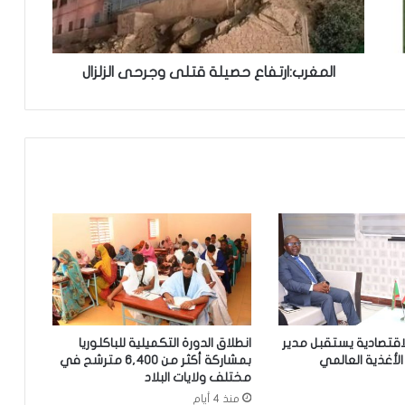
تعميم جديد مشترك لتنظيم بيع ونقل
الخبز على عموم التراب الوطني
المغرب:ارتفاع حصيلة قتلى وجرحى الزلزال
تساقطات مطرية على مناطق متفرقة
بالحوض الشرقي
وزير الداخلية ينذر شركة “أرما” بالتفعيل
الفوري لجميع الآليات القانونية والتعاقدية
المنصوص عليها(بيان)
الدرك ينجح في تفكيك شبكة تنشط في
استيراد وتوزيع المخدرات والمؤثرات
العقلية.
لاقتصادية يستقبل مدير
انطلاق الدورة التكميلية للباكلوريا
الإخباري ينشر بيان مجلس الوزراء
لأغذية العالمي
بمشاركة أكثر من 6,400 مترشح في
مختلف ولايات البلاد
منذ 4 أيام