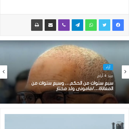
واتساب
تيلقرام
ڤايبر
مشاركة عبر البريد
طباعة
آراء
منذ 4 أيام
سبع سنوات من الحكم… وسبع سنوات من
المعاناة…/مامونى ولد مختار