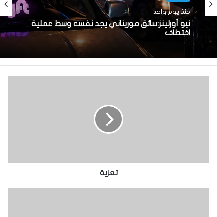
منذ يوم واحد
نيو أورلينز:سائق موريتاني يجد نفسه وسط عملية
اختطاف
تعزية