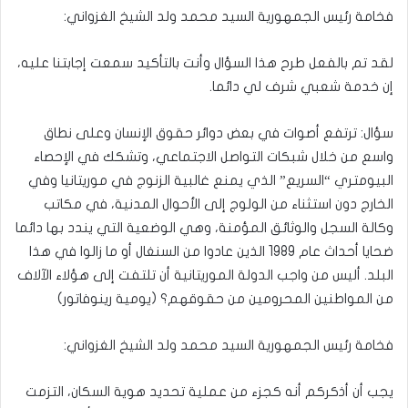
فخامة رئيس الجمهورية السيد محمد ولد الشيخ الغزواني:
لقد تم بالفعل طرح هذا السؤال وأنت بالتأكيد سمعت إجابتنا عليه،
إن خدمة شعبي شرف لي دائما.
سؤال: ترتفع أصوات في بعض دوائر حقوق الإنسان وعلى نطاق
واسع من خلال شبكات التواصل الاجتماعي، وتشكك في الإحصاء
البيومتري “السريع” الذي يمنع غالبية الزنوج في موريتانيا وفي
الخارج دون استثناء من الولوج إلى الأحوال المدنية، في مكاتب
وكالة السجل والوثائق المؤمنة، وهي الوضعية التي يندد بها دائما
ضحايا أحداث عام 1989 الذين عادوا من السنغال أو ما زالوا في هذا
البلد. أليس من واجب الدولة الموريتانية أن تلتفت إلى هؤلاء الآلاف
من المواطنين المحرومين من حقوقهم؟ (يومية رينوفاتور)
فخامة رئيس الجمهورية السيد محمد ولد الشيخ الغزواني:
يجب أن أذكركم أنه كجزء من عملية تحديد هوية السكان، التزمت