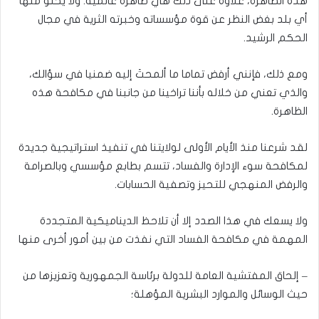
هذه الظاهرة، علاوة على ذلك هي ظاهرة عالمية. ولا يخلو منها
أي بلد بغض النظر عن قوة مؤسساته وخبرته الثرية في مجال
الحكم الرشيد.
ومع ذلك، فإنني أرفض تماما ما ألمحتَ إليه ضمنيا في سؤالك،
والذي تعني من خلاله بأننا تراخينا من جانبنا في مكافحة هذه
الظاهرة.
لقد شرعنا منذ الأيام الأولى لولايتنا في تنفيذ استراتيجية جديدة
لمكافحة سوء الإدارة والفساد، تتسم بطابع مؤسسي وبالصرامة
والرفض المنهجي للتحيز وتصفية الحسابات.
ولا يسعك في هذا الصدد إلا أن تلاحظ الديناميكية المتجددة
المهمة في مكافحة الفساد التي نفذت من بين أمور أخرى منها
– إلحاق المفتشية العامة للدولة برئاسة الجمهورية وتعزيزها من
حيث الوسائل والموارد البشرية المؤهلة؛