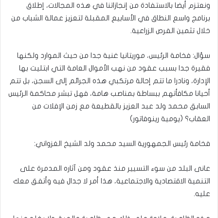
ونعتزم أيضا بالاستفادة من إنجازاتنا في هذه المجالات، إطلاق
برنامج واسع النطاق في الأسابيع المقبلة لتعزيز عمالة الشباب من
خلال تثمين الفرص الزراعية.
سؤال: فخامة الرئيس، موريتانيا غنية جدا من حيث الموارد ولكنها
فقيرة جدا بسبب عقود من نهب الأموال العامة التي ابتليت بها
الإدارة، ونادرا ما تتم إحالة مرتكبي هذه الجرائم إلى السجن، بل تتم
أحيانا مكافأتهم ببساطة بمناصب هامة، فهل تبشر محاكمة الرئيس
السابق محمد ولد عبد العزيز بالقطيعة مع زمن الإفلات من
العقاب؟ (يومية رينوفاتور)
فخامة رئيس الجمهورية السيد محمد ولد الشيخ الغزواني:
عانى البلد من سوء التسيير منذ عقود ومن آثاره المدمرة على
التنمية الاقتصادية والاجتماعية، هذا أمر لا جدال فيه وأتفق معك
عليه.