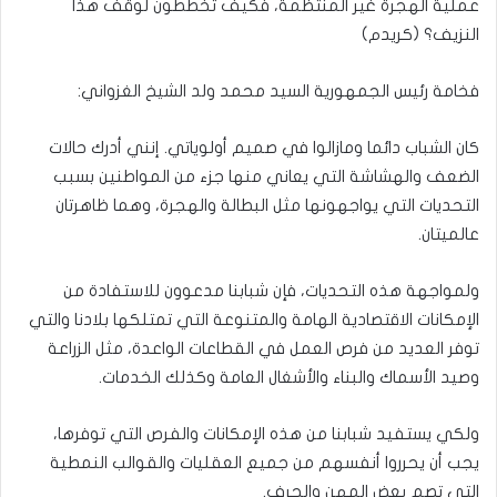
عملية الهجرة غير المنتظمة، فكيف تخططون لوقف هذا
النزيف؟ (كريدم)
فخامة رئيس الجمهورية السيد محمد ولد الشيخ الغزواني:
كان الشباب دائما ومازالوا في صميم أولوياتي. إنني أدرك حالات
الضعف والهشاشة التي يعاني منها جزء من المواطنين بسبب
التحديات التي يواجهونها مثل البطالة والهجرة، وهما ظاهرتان
عالميتان.
ولمواجهة هذه التحديات، فإن شبابنا مدعوون للاستفادة من
الإمكانات الاقتصادية الهامة والمتنوعة التي تمتلكها بلادنا والتي
توفر العديد من فرص العمل في القطاعات الواعدة، مثل الزراعة
وصيد الأسماك والبناء والأشغال العامة وكذلك الخدمات.
ولكي يستفيد شبابنا من هذه الإمكانات والفرص التي توفرها،
يجب أن يحرروا أنفسهم من جميع العقليات والقوالب النمطية
التي تصم بعض المهن والحِرف.