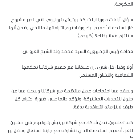
الحكومة.
سؤال: أبلغت موريتانيا شركة بريتيش بتروليوم، التي تدير مشروع
غاز السلحفاة أحميم، بضرورة احترام التزاماتها، ما الذي يضمن أنها
ستلتزم فعلا بذلك؟ (كريدم)
فخامة رئيس الجمهورية السيد محمد ولد الشيخ الغزواني:
أولا وقبل كل شيء، إن علاقاتنا مع جميع شركائنا تحكمها
الشفافية والتشاور المستمر.
ونعقد معا اجتماعات عمل منتظمة مع شركائنا ونبحث معا عن
حلول للتحديات المشتركة، ونؤكد دائما على ضرورة احترام كل
طرف لالتزاماته التعاقدية بدقة.
كما تعلمون، نحن شركاء مع شركة بريتيش بتروليوم في حقلين
للغاز، أحميم السلحفاة الذي نتشاركه مع جارتنا السنغال وحقل بير