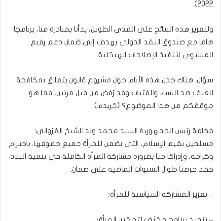
2022).
ولتعزيز هذه النتائج على المدى الطويل، بدأنا بمبادرة منا، برنامجا
هاما مع صندوق النقد الدولي يهدف إلى ضمان دعم رفيع
المستوى لتنفيذ الإصلاحات الهيكلية.
سؤال: هناك جدل هذه الأيام حول مشروع قانون يتعلق بمكافحة
العنف ضد النساء والفتيات وقد رُفِض من قبل مرتين، فما هو
موقفكم من هذا الموضوع؟ (كريدم)
فخامة رئيس الجمهورية السيد محمد ولد الشيخ الغزواني:
مسلحين بقيم الإسلام، التي تضمن للمرأة جميع حقوقها، باحترام
وكرامة، وإدراكا منا بضرورة مشاركة المرأة الكاملة في تنمية البلاد،
فقد حرصنا طوال السنوات الماضية على ضمان:
– تعزيز المشاركة السياسية للمرأة؛
– تنفيذ برنامج مكثف لتمكين المرأة؛