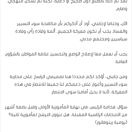
لقد تم ذلك بالطبع دون ضجيج أو دعاية، لكنه تم بشكل منهجي
وصارم.
الآن، وختاما لإجابتي، أود أن أذكركم بأن مكافحة سوء التسيير
والفساد يجب أن تكون معركة الجميع، أئمة وقادة رأي وقادة
سياسيين ومجتمع مدني.
يجب أن نعمل معا لإصلاح الوضع ولتحسين علاقة المواطن بالشؤون
العامة.
ومن جانبي، أؤكد لكم مجددا هنا تصميمي الراسخ على محاربة
سوء التسيير وأعول على دعمكم لنا جميعا للانتصار في هذه
المعركة، لأنه لا بديل أمامنا سوى الانتصار.
سؤال: فخامة الرئيس، في نهاية المأمورية الأولى وقبل بضعة أشهر
من الانتخابات الرئاسية المقبلة، هل تنوون الترشح لمأمورية ثانية؟
(يومية رينوفاتور)