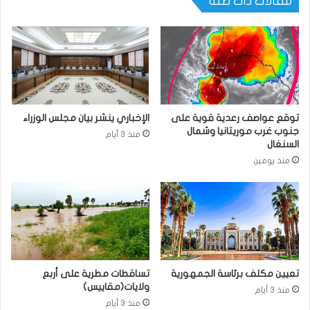
مقالات ذات صلة
توقع عواصف رعدية قوية على
الإخباري ينشر بيان مجلس الوزراء
جنوب غرب موريتانيا وشمال
منذ 3 أيام
السنغال
منذ يومين
تعيين مكلف برئاسة الجمهورية
تساقطات مطرية على أربع
ولايات(مقاييس)
منذ 3 أيام
منذ 3 أيام