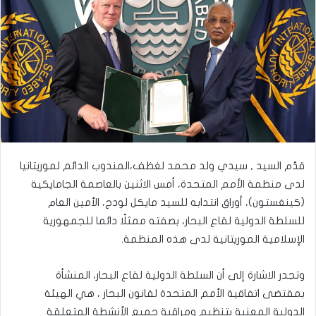
قدّم السيد , سيدي ولد محمد لغظف،المندوب الدائم لموريتانيا
لدى منظمة الأمم المتحدة، أمس الاثنين بالعاصمة الجامايكية
(كينغستون)، أوراق انتدابه للسيد مايكل لودج، الأمين العام
للسلطة الدولية لقاع البحار، بصفته ممثلًا دائما للجمهورية
الإسلامية الموريتانية لدى هذه المنظمة.
وتجدر الاشارة إلى أن السلطة الدولية لقاع البحار، المنشأة
بمقتضى اتفاقية الأمم المتحدة لقانون البحار ، هي الهيئة
الدولية المعنية بتنظيم ومراقبة جميع الأنشطة المتعلقة