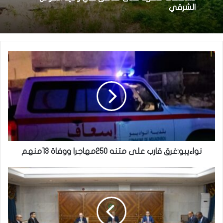
تساقطات مطرية على مناطق في ولاية الحوض
وزير العدل يترأس مراسم تبادل المهام بين النقيب
الشرقي
السابق والنقيب المنتخب للهيئة الوطنية للمحامين
نواءيبو:غرق قارب على متنه 250مهاجرا ووفاة 13منهم