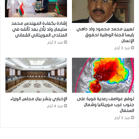
إشادة بكفاءة المهندس محمد
تعيين محمد محمود ولد داهي
سليمان ولد بَلَّال بعد تألقه في
رئيسا للجنة الوطنية لحقوق
المنتدى الموريتاني العُماني
الإنسان
منذ 3 أيام
منذ 3 أيام
توقع عواصف رعدية قوية على
الإخباري ينشر بيان مجلس الوزراء
جنوب غرب موريتانيا وشمال
منذ 4 أيام
السنغال
منذ 3 أيام