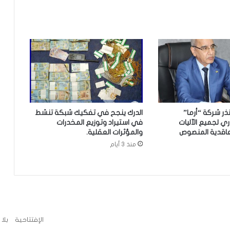
تعيين محمد محمود ولد داهي رئيسا
للجنة الوطنية لحقوق الإنسان
إشادة بكفاءة المهندس محمد سليمان ولد
بَلَّال بعد تألقه في المنتدى الموريتاني
العُماني
توقع عواصف رعدية قوية على جنوب
غرب موريتانيا وشمال السنغال
نذر شركة “أرما”
الدرك ينجح في تفكيك شبكة تنشط
ري لجميع الآليات
في استيراد وتوزيع المخدرات
تعاقدية المنصوص
والمؤثرات العقلية.
الإخباري ينشر بيان مجلس الوزراء
منذ 3 أيام
تعيين مكلف برئاسة الجمهورية
الإفتتاحية
بلا