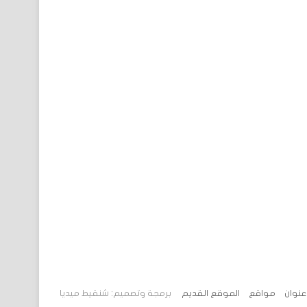
 عنوان
مواقع
الموقع القديم
برمجة وتصميم: شنقيط ميديا