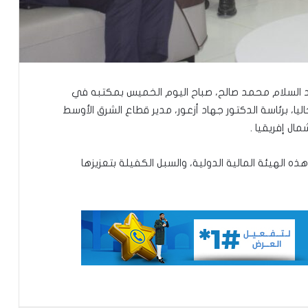
عبد السلام محمد صالح، صباح اليوم الخميس بمكتبه في
تساقطات مطرية على أربع
ليا، برئاسة الدكتور جهاد أزعور، مدير قطاع الشرق الأوسط
ولايات(مقاييس)
ل إفريقيا .
ذه الهيئة المالية الدولية، والسبل الكفيلة بتعزيزها
مجلس الوزراء يعقد اجتماعه الأسبوعي
تعيين رئيس للمجلس الوطني للتنظيم
تعيين مستشارين بديوان الوزير الأول