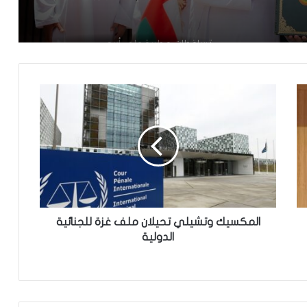
تساقطات مطرية على أربع
ولايات(مقاييس)
مجلس الوزراء يعقد اجتماعه الأسبوعي
تعيين رئيس للمجلس الوطني للتنظيم
تعيين مستشارين بديوان الوزير الأول
المكسيك وتشيلي تحيلان ملف غزة للجنائية
الدولية
تعميم جديد مشترك لتنظيم بيع ونقل
الخبز على عموم التراب الوطني