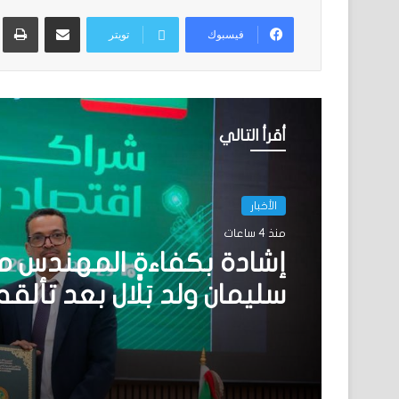
مشاركة عبر البريد
ط
فيسبوك
تويتر
أقرأ التالي
الأخبار
منذ 4 ساعات
إشادة بكفاءة المهندس 
سليمان ولد بَلَّال بعد تأل
المنتدى الموريتاني العُم