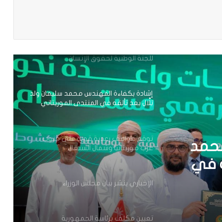
تعميم جديد مشترك لتنظيم بيع ونقل
باعة
الخبز على عموم التراب الوطني
تعيين محمد محمود ولد داهي رئيسا
للجنة الوطنية لحقوق الإنسان
إشادة بكفاءة المهندس محمد سليمان ولد
بَلَّال بعد تألقه في المنتدى الموريتاني
العُماني
توقع عواصف رعدية قوية على جنوب
محمد
غرب موريتانيا وشمال السنغال
قه في
اني
الإخباري ينشر بيان مجلس الوزراء
تعيين مكلف برئاسة الجمهورية