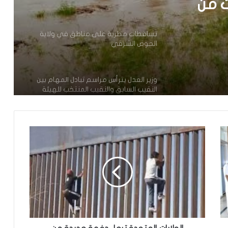
ت من
تساقطات مطرية على مناطق في ولاية
الحوض الشرقي
وزير العدل يترأس مراسم تبادل المهام بين
النقيب السابق والنقيب المنتخب للهيئة
الوطنية للمحامين
تعيين محمد محمود ولد داهي رئيسا
للجنة الوطنية لحقوق الإنسان
إشادة بكفاءة المهندس محمد سليمان ولد
بَلَّال بعد تألقه في المنتدى الموريتاني
العُماني
توقع عواصف رعدية قوية على جنوب
غرب موريتانيا وشمال السنغال