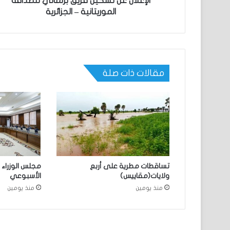
الإعلان عن تشكيل فريق برلماني للصداقة
الموريتانية – الجزائرية
مقالات ذات صلة
تساقطات مطرية على أربع
مجلس الوزراء 
ولايات(مقاييس)
الأسبوعي
منذ يومين
منذ يومين