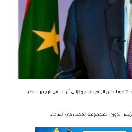
تعيين محمد محمود ولد داهي رئيسا
للجنة الوطنية لحقوق الإنسان
واكشوط ظهر اليوم متوجها إلى أبوجا في نايجيريا لحضور
إشادة بكفاءة المهندس محمد سليمان ولد
الرئيس الدوري لمجموعة الخمس في الساحل.
بَلَّال بعد تألقه في المنتدى الموريتاني
العُماني