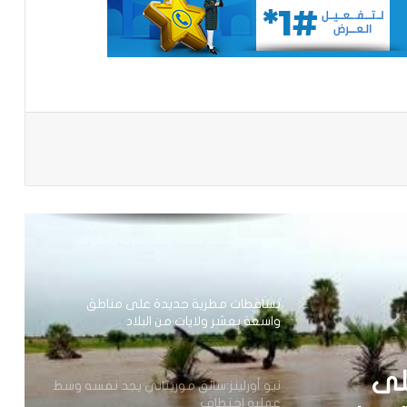
توقع عواصف رعدية قوية على جنوب
غرب موريتانيا وشمال السنغال
الإخباري ينشر بيان مجلس الوزراء
باعة
تعيين مكلف برئاسة الجمهورية
مقتل 8 أشخاص وإصابة 15 آخرين في
هجوم مسلح نفذه طالب قرب بانكوك
تساقطات مطرية جديدة على مناطق
واسعة بعشر ولايات من البلاد
لى
نيو أورلينز:سائق موريتاني يجد نفسه وسط
عملية اختطاف