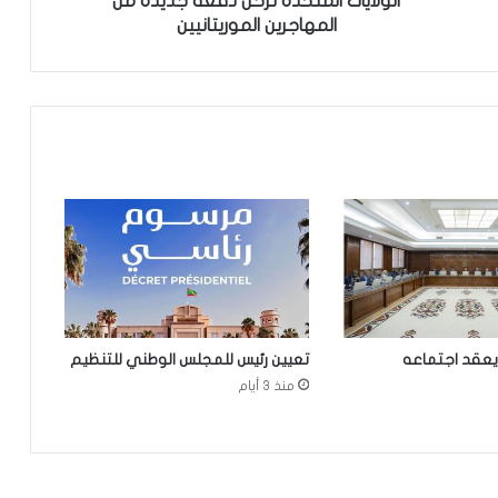
الولايات المتحدة ترحل دفعة جديدة من
المهاجرين الموريتانيين
الإخباري ينشر بيان مجلس الوزراء
تعيين مكلف برئاسة الجمهورية
مقتل 8 أشخاص وإصابة 15 آخرين في
هجوم مسلح نفذه طالب قرب بانكوك
تساقطات مطرية جديدة على مناطق
واسعة بعشر ولايات من البلاد
يعقد اجتماعه
تعيين رئيس للمجلس الوطني للتنظيم
منذ 3 أيام
نيو أورلينز:سائق موريتاني يجد نفسه وسط
عملية اختطاف