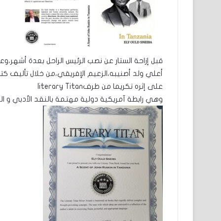
قبل إزاحة الستار عن نصب الرئيس الراحل بعدة أشهر،
أعلي ولد أصنيبه،الزعيم الإفريقي،من خلال تأليف كتا
على إثره تكريما من طرفliterary Titan
وهي رابطة آمريكية دولية مهتمة بالنقد الأدبي و الن