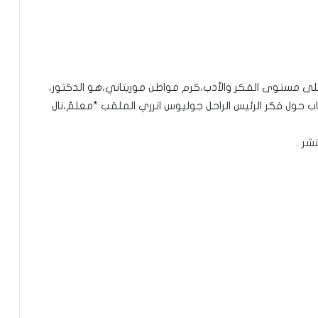
وعلى مستوى الفكر والأدب،كرم مواطن موريتاني،هو الدكتور،
ب حول فكر الرئيس الراحل جوليوس انرري الملقب *معلمُ،نال
شر .
تعيين رئيس للمجلس الوطني للتنظيم
تعيين مستشارين بديوان الوزير الأول