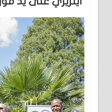
أينريري على يد موري