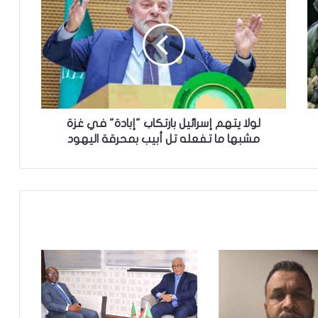
تساقطات مطرية على مناطق متفرقة
بالحوض الشرقي
وزير الداخلية ينذر شركة “أرما” بالتفعيل
لولا يتهم إسرائيل بارتكاب "إبادة" في غزة
الفوري لجميع الآليات القانونية والتعاقدية
مشبها ما تفعله تل أبيب بمحرقة اليهود
المنصوص عليها(بيان)
توقع عواصف رعدية قوية على جنوب
غرب موريتانيا وشمال السنغال
الإخباري ينشر بيان مجلس الوزراء
تعيين مكلف برئاسة الجمهورية