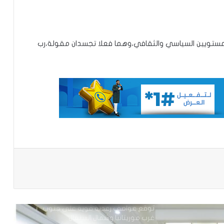
تعميم جديد مشترك لتنظيم بيع ونقل
المستويين السياسي والثقافي،وهما فعلا تجسدان مقولة،رب
الخبز على عموم التراب الوطني
تساقطات مطرية على مناطق متفرقة
بالحوض الشرقي
وزير الداخلية ينذر شركة “أرما” بالتفعيل
الفوري لجميع الآليات القانونية والتعاقدية
المنصوص عليها(بيان)
باعة
توقع عواصف رعدية قوية على جنوب
غرب موريتانيا وشمال السنغال
الإخباري ينشر بيان مجلس الوزراء