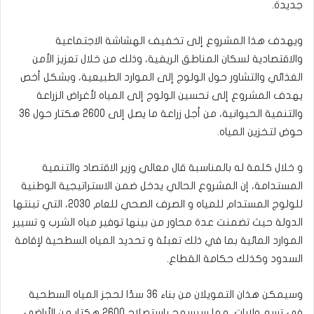
جديدة.
ويهدف هذا المشروع إلى تخفيف الهشاشة الاجتماعية
والاقتصادية لسكان المناطق الريفية، وذلك من خلال تعزيز الأمن
الغذائي والتشاور حول الولوج إلى الموارد الطبيعية، وبشكل أخص
يهدف المشروع إلى تحسين الولوج إلى المياه لأغراض الزراعة
والتنمية الحيوانية، من أجل زراعة ما يصل إلى 2600 هكتار حول 36
حوض لتخزين المياه.
و خلال كلمة له بالمناسبة قال معالي وزير الاقتصاد والتنمية
المستدامة، إن المشروع الحالي يدخل ضمن الاستراتيجية الوطنية
للولوج المستدام للمياه و الصرف الصحي للعام 2030، التي تبنتها
الدولة حيث تضمنت عدة محاور من بينها توفير مياه الشرب و تسيير
الموارد المائية بما في ذلك تعبئة و تحديد المياه السطحية لإقامة
السدود وكذلك حكامة القطاع.
وسيمكن هذان التمويلان من بناء 36 سدًا لحجز المياه السطحية
في تسع ولايات، مما سيسمح باستصلاح 2600 هكتار من الأراضي