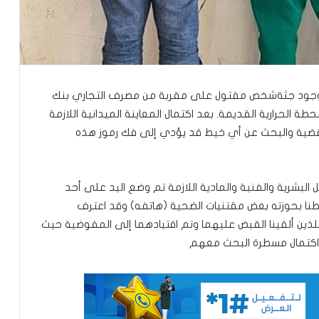
وضية عرفات 2 صباح يوم 2024/01/14 عن وجود جثةشخص مقتول على مقربة من مصرف التجاري بنك
 الحرارية القديمة. بعد اكتمال المعاينة الميدانية اللازمة
قضية والبحث عن أي خيط قد يؤدي إلى فك رموز هذه
تساقطات مطرية جديدة على مناطق
واسعة بعشر ولايات من البلاد
بشرية والفنية والمادية اللازمة تم وضع اليد على أحد
طنا بحوزته بعض مقتنيات الضحية (هاتفه) وقد اعترف
للذين ألقينا القبض عليهما وتم اقتيادهما إلى المفوضية حيث
نيو أورلينز:سائق موريتاني يجد نفسه وسط
 اكتمال مسطرة البحث معهم
عملية اختطاف
تساقطات مطرية على مناطق في ولاية
الحوض الشرقي