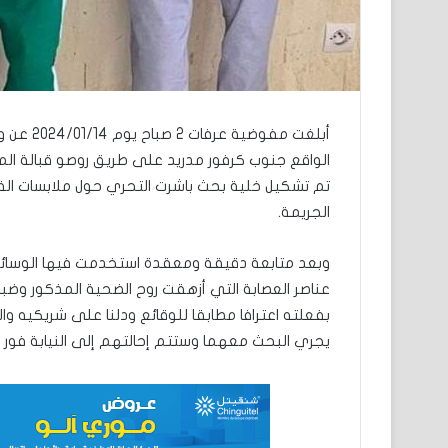
أبلغت مف
الواقع جنوب كرفور مدريد على طريق روصو قبالة المحطة
تم تشكيل خلية بحث باشرت التحري حول ملابسات ال
الجريمة.
وبعد متابعة دقيقة ومعقدة استخدمت فيها الوسائل ال
عناصر العصابة التي أزهقت روح الضحية المذكور وضب
بفعلته اعترافا مطابقا للوقائع ودلنا على شريكيه وا
يجري البحث معهما وستتم إحالتهم إلى النيابة فور