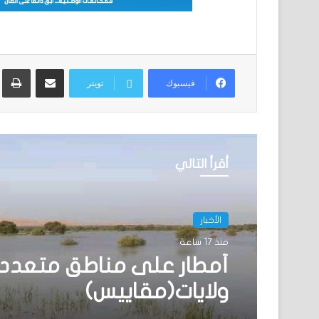
مشاركة عبر البريد
ط
فيسبوك
تويتر
أقرأ التالي
الأخبار
منذ 17 ساعة
أمطار على مناطق متعدد
ولايات(مقاييس)