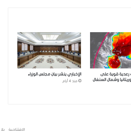
وزير العدل يترأس مراسم تبادل المهام بين
النقيب السابق والنقيب المنتخب للهيئة
الوطنية للمحامين
تعيين محمد محمود ولد داهي رئيسا
للجنة الوطنية لحقوق الإنسان
موريتانيا تدين بشدة الاعتداء على ناقلة
رعدية قوية على
الإخباري ينشر بيان مجلس الوزراء
نفط إماراتية في مضيق هرمز
تانيا وشمال السنغال
منذ 4 أيام
أمطار على مناطق متعددة بست
ولايات(مقاييس)
شنقيط: تكريم حفظة كتاب الله والطلبة
المتفوقين في المسابقات الوطنية
الإفتتاحية
بلا