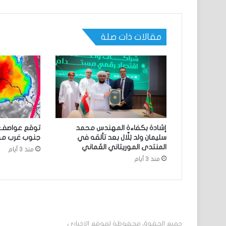
مقالات ذات صلة
إشادة بكفاءة المهندس محمد
توقع عواصف 
سليمان ولد بَلَّال بعد تألقه في
جنوب غرب موري
المنتدى الموريتاني العُماني
منذ 3 أيام
منذ 3 أيام
جميع الحقوق محفوظة لموقع الإخباري