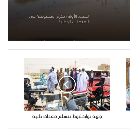
السيدة الأولى تكرم المتفوقين في
الامتحانات الوطنية
مقتل 8 أشخاص وإصابة 15 آخرين في
هجوم مسلح نفذه طالب قرب بانكوك
تساقطات مطرية جديدة على مناطق
واسعة بعشر ولايات من البلاد
نيو أورلينز:سائق موريتاني يجد نفسه وسط
عملية اختطاف
جهة نواكشوط تتسلم معدات طبية
تساقطات مطرية على مناطق في ولاية
الحوض الشرقي