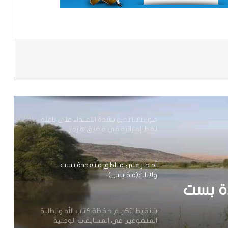
وزير العدل يترأس مراسم تبادل المهام بين
النقيب السابق والنقيب المنتخب للهيئة
الوطنية للمحامين
باعة
تعيين محمد محمود ولد داهي رئيسا
للجنة الوطنية لحقوق الإنسان
موريتانيا تدين بشدة الاعتداء على ناقلة
نفط إماراتية في مضيق هرمز
أمطار على مناطق متعددة بست
ولايات(مقاييس)
ة بست
شنقيط: تكريم حفظة كتاب الله والطلبة
المتفوقين في المسابقات الوطنية