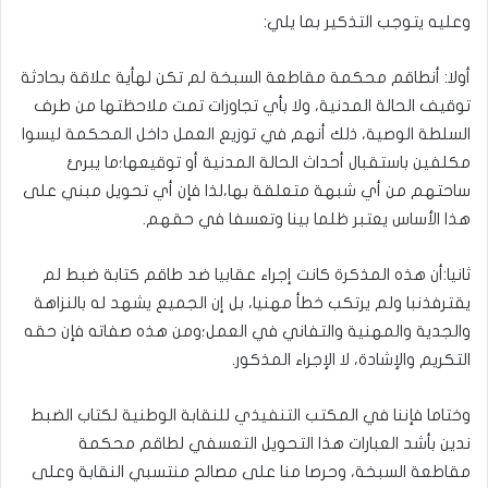
وعليه يتوجب التذكير بما يلي:
أولا: أنطاقم محكمة مقاطعة السبخة لم تكن لهأية علاقة بحادثة
توقيف الحالة المدنية، ولا بأي تجاوزات تمت ملاحظتها من طرف
السلطة الوصية، ذلك أنهم في توزيع العمل داخل المحكمة ليسوا
مكلفين باستقبال أحداث الحالة المدنية أو توقيعها؛ما يبرئ
ساحتهم من أي شبهة متعلقة بها،لذا فإن أي تحويل مبني على
هذا الأساس يعتبر ظلما بينا وتعسفا في حقهم.
ثانيا:أن هذه المذكرة كانت إجراء عقابيا ضد طاقم كتابة ضبط لم
يقترفذنبا ولم يرتكب خطأ مهنيا، بل إن الجميع يشهد له بالنزاهة
والجدية والمهنية والتفاني في العمل؛ومن هذه صفاته فإن حقه
التكريم والإشادة، لا الإجراء المذكور.
وختاما فإننا في المكتب التنفيذي للنقابة الوطنية لكتاب الضبط
ندين بأشد العبارات هذا التحويل التعسفي لطاقم محكمة
مقاطعة السبخة، وحرصا منا على مصالح منتسبي النقابة وعلى