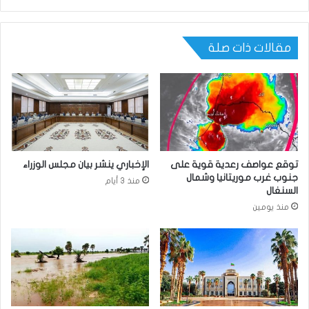
مقالات ذات صلة
توقع عواصف رعدية قوية على
الإخباري ينشر بيان مجلس الوزراء
جنوب غرب موريتانيا وشمال
منذ 3 أيام
السنغال
منذ يومين