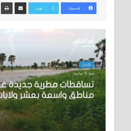
مشاركة عبر البريد
ط
فيسبوك
تويتر
أقرأ التالي
الأخبار
منذ 24 ساعة
نيو أورلينز:سائق موريتاني
نفسه وسط عملية اختطا