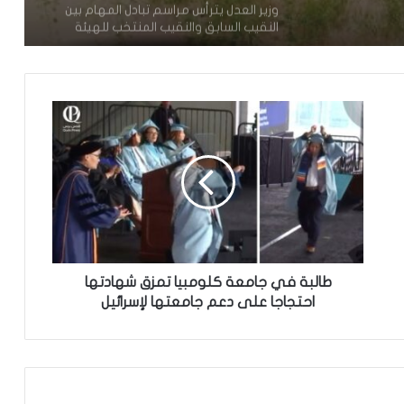
تعيين محمد محمود ولد داهي رئيسا
للجنة الوطنية لحقوق الإنسان
إشادة بكفاءة المهندس محمد سليمان ولد
بَلَّال بعد تألقه في المنتدى الموريتاني
العُماني
توقع عواصف رعدية قوية على جنوب
غرب موريتانيا وشمال السنغال
الإخباري ينشر بيان مجلس الوزراء
طالبة في جامعة كلومبيا تمزق شهادتها
احتجاجا على دعم جامعتها لإسرائيل
تعيين مكلف برئاسة الجمهورية
مقتل 8 أشخاص وإصابة 15 آخرين في