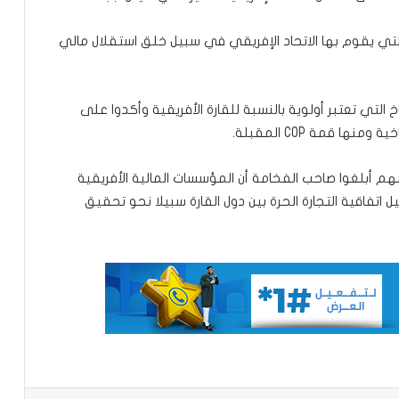
ي يقوم بها الاتحاد الإفريقي في سبيل خلق استقلال مالي
تعيين محمد محمود ولد داهي رئيسا
للجنة الوطنية لحقوق الإنسان
التي تعتبر أولوية بالنسبة للقارة الأفريقية وأكدوا على
إشادة بكفاءة المهندس محمد سليمان ولد
 قمة COP المقبلة.
بَلَّال بعد تألقه في المنتدى الموريتاني
العُماني
هم أبلغوا صاحب الفخامة أن المؤسسات المالية الأفريقية
اتفاقية التجارة الحرة بين دول القارة سبيلا نحو تحقيق
توقع عواصف رعدية قوية على جنوب
غرب موريتانيا وشمال السنغال
الإخباري ينشر بيان مجلس الوزراء
تعيين مكلف برئاسة الجمهورية