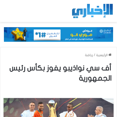
الرئيسية
/
رياضة
أف سي نواذيبو يفوز بكأس رئيس
الجمهورية