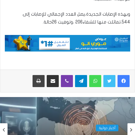
وبهذه الإصابات الجديدة،يصل العدد الإجمالي للإصابات إلى
544،تماثلت منها للشفاء206 ،وتوفيت 26حالة.
واتساب
تيلقرام
ڤايبر
مشاركة عبر البريد
طباعة
أخبار دولية