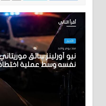
أقرأ التالي
الأخبار
منذ يوم واحد
نيو أورلينز:سائق موريتاني
نفسه وسط عملية اختطا