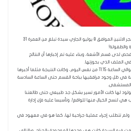
قدمت إلى المستشفى في حدود الساعة 3:00 من فجر الاثنين الموافق 8 يوليو الجاري سيدة تبلغ من العمرة 31
 والطفولة!
ص لدى قسم الأشعة، وبناء عليه تم إخبارها أن النتائج
في الملف الذي بحوزتها.
ومكثت بوحدة الحجز بالأمومة حتى جاءها المخاض حوالي الساعة 11:15 من نفس اليوم، وكانت النتيجة مثلما أخبرها
مة في ظل وجود مرافقيها بباحة القسم حتى الساعة السادسة
مولود لها كانت الأمور تسير بشكل جد طبيعي حتى طالعتنا
ي لنسج الخيال منها للواقع!، وتأسيسا عليه فإن إدارة
د، ولم تتطلب إجراء عملية جراحية لها، كما هو في معهود في
دمت فيه السيدة كانت هي وحدها الموجودة بالجناح، وبالتالي