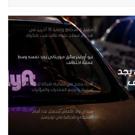
الدرك يضبط 218 قنينة من الخمور و كمية
من المواد المخدرة
مقتل 8 أشخاص وإصابة 15 آخرين في
هجوم مسلح نفذه طالب قرب بانكوك
نيو أورلينز:سائق موريتاني يجد نفسه وسط
عملية اختطاف
 يجد
ف
الدرك ينجح في تفكيك شبكة تنشط في
استيراد وتوزيع المخدرات والمؤثرات
العقلية.
سيدي ولد اكماش سيمثل غدا أمام
المحكمة فدرالية في لويزفيل