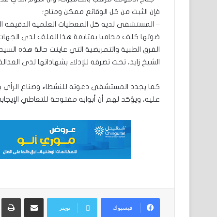
فإن الثبت من كل الوقائع ممكن ومتاح؛
– المستشفى لديه كل المعطيات العلمية الدقيقة ال
ضوئها كلف محاميا بمتابعة هذا الملف لدى الجهات ال
الفرق الطبية والتمريضية التي عاينت حالة هذه ا
الشيخ زايد، تحت تصرفه للإدلاء بشهاداتها لدى العدالة.
كما يجدد المستشفى دعوته للنشطاء وصناع الرأي بالام
عليه، ويؤكد لهم أن أبوابه مفتوحة للتعاطي الإيج
مشاركة عبر البريد
ط
فيسبوك
تويتر