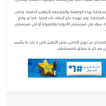
متعلقة بهذه الوضعية، والمشفعة بالبراهين الدامغة، وعلى
مختصة، وتم تزويده بكل البيانات ذات الصلة، كما تم وضع
نواكشوط:الدرك ينجح في تفكيك شبكة
لسيدة، سواء في مستشفى الأمومة والطفولة أو في مستشفى
تنشط في بيع مخدر “كوش”
تناع عن ترويج الأكاذيب ونشر الأباطيل التي لا تجد ما تتأسس
الدرك يفكك شبكة تنشط في تزوير الوثائق
العقارية
ابي مع كل ما يتعلق بالمستشفى.
رزصو:الدرك يحبط محاولة تهريب كمية
معتبرة من اقراص الهلوسة
ميامي:توقيف موريتانيين بتهم الاتجار
بالأسلحة غير المرخصة والمخدرات.. واعتقال
آخرين على الحدود الكندية
باعة