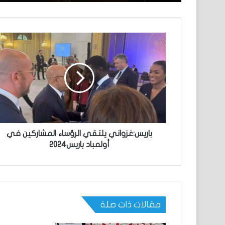
باريس:غزواني يلتقي الرؤساء المشاركين في
أولمباد باريس2024
مقالات ذات صلة