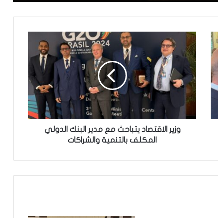
ول ينجه:ضبط مواطن موريتاني وبحوزته
5كيلوغرام من مخدر القنب الهندي
نواكشوط:الدرك ينجح في تفكيك شبكة
تنشط في بيع مخدر “كوش”
الدرك يفكك شبكة تنشط في تزوير الوثائق
العقارية
وزير الاقتصاد يتباحث مع مدير البنك الدولي
رزصو:الدرك يحبط محاولة تهريب كمية
المكلف بالتنمية والشراكات
معتبرة من اقراص الهلوسة
ميامي:توقيف موريتانيين بتهم الاتجار
بالأسلحة غير المرخصة والمخدرات.. واعتقال
آخرين على الحدود الكندية