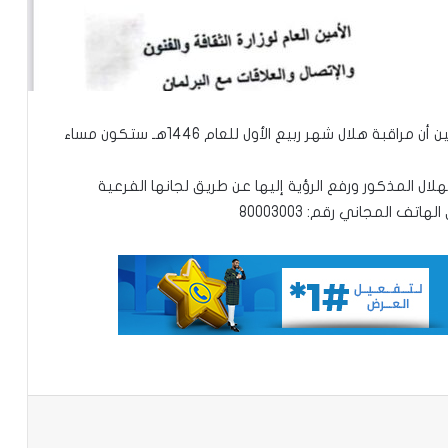
ترفع اللجنة الوطنية للأهلة إلى علم جميع المواطنين أن مراقبة هلال شهر ربيع الأول للعام 1446هـ ستكون مساء
ال المذكور ورفع الرؤية إليها عن طريق لجانها الفرعية
تف المجاني رقم: 80003003
تعيين مستشارين بديوان الوزير الأول
تعميم جديد مشترك لتنظيم بيع ونقل
الخبز على عموم التراب الوطني
تساقطات مطرية على مناطق متفرقة
باعة
بالحوض الشرقي