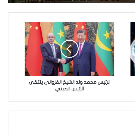
مجلس الوزراء يعقد اجتماعه الأسبوعي
تعيين رئيس للمجلس الوطني للتنظيم
تعيين مستشارين بديوان الوزير الأول
تعميم جديد مشترك لتنظيم بيع ونقل
الخبز على عموم التراب الوطني
الرئيس محمد ولد الشيخ الغزواني يلتقي
الرئيس الصيني
تساقطات مطرية على مناطق متفرقة
بالحوض الشرقي
وزير الداخلية ينذر شركة “أرما” بالتفعيل
الفوري لجميع الآليات القانونية والتعاقدية
المنصوص عليها(بيان)