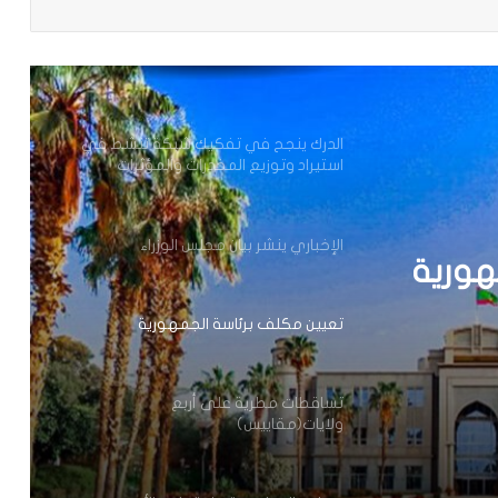
وزير الداخلية ينذر شركة “أرما” بالتفعيل
الفوري لجميع الآليات القانونية والتعاقدية
المنصوص عليها(بيان)
الدرك ينجح في تفكيك شبكة تنشط في
استيراد وتوزيع المخدرات والمؤثرات
العقلية.
الإخباري ينشر بيان مجلس الوزراء
هورية
تعيين مكلف برئاسة الجمهورية
تساقطات مطرية على أربع
ولايات(مقاييس)